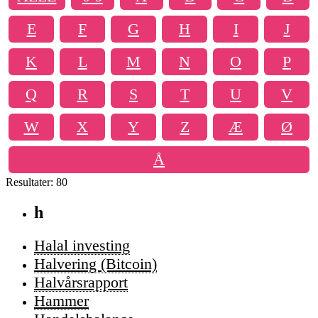
E
F
G
H
I
J
K
L
M
N
O
P
Q
R
S
T
U
V
W
X
Y
Z
Æ
Ø
Å
Resultater: 80
h
Halal investing
Halvering (Bitcoin)
Halvårsrapport
Hammer