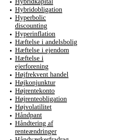
Hybridkapital
Hybridobligation
Hyperbolic
discounting
Hyperinflation
Hæftelse i andelsbolig
Hæftelse i ejendom
Hæftelse i
ejerforening
Højfrekvent handel
Højkonjunktur
Højrentekonto
Højrenteobligation
Højvolatilitet
Håndpant
Håndtering af
renteændringer
Håndværkerfradrag