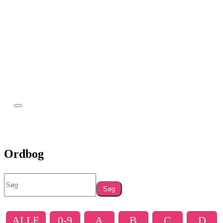
Ordbog
Søg
ALLE
0-9
A
B
C
D