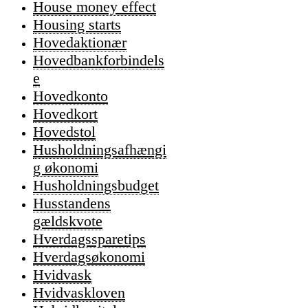
House money effect
Housing starts
Hovedaktionær
Hovedbankforbindels
e
Hovedkonto
Hovedkort
Hovedstol
Husholdningsafhængi
g økonomi
Husholdningsbudget
Husstandens
gældskvote
Hverdagssparetips
Hverdagsøkonomi
Hvidvask
Hvidvaskloven