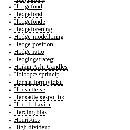
Hedgefond
Hedgefond
Hedgefonde
Hedgeforening
Hedge-modellering
Hedge position
Hedge ratio
Hedgingstrategi
Heikin Ashi Candles
Helbopælsprincip
Hensat forpligtelse
Hensættelse
Hensættelsespolitik
Herd behavior
Herding bias
Heuristics
High dividend