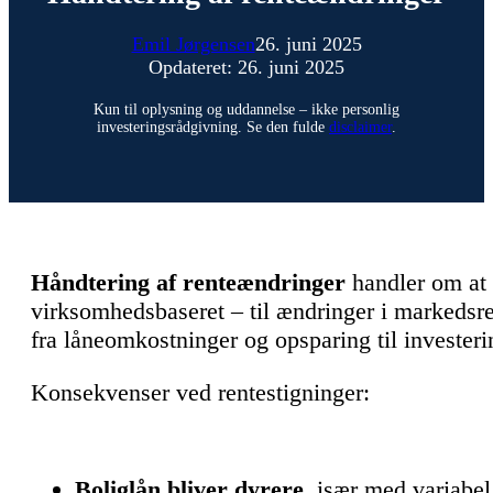
Emil Jørgensen
26. juni 2025
Opdateret: 26. juni 2025
Kun til oplysning og uddannelse – ikke personlig
investeringsrådgivning. Se den fulde
disclaimer
.
Håndtering af renteændringer
handler om at 
virksomhedsbaseret – til ændringer i markedsren
fra låneomkostninger og opsparing til invester
Konsekvenser ved rentestigninger:
Boliglån
bliver dyrere
, især med
variabel