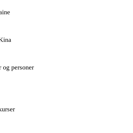
aine
 Kina
 og personer
kurser