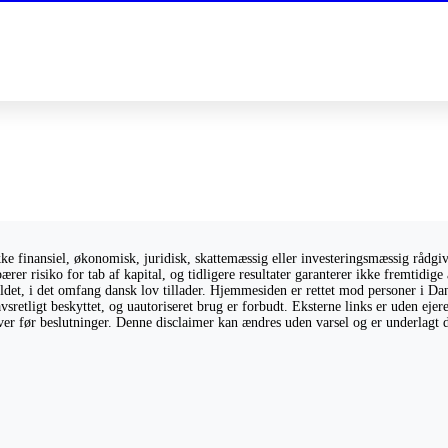
 finansiel, økonomisk, juridisk, skattemæssig eller investeringsmæssig rådgivni
ærer risiko for tab af kapital, og tidligere resultater garanterer ikke fremtidi
holdet, i det omfang dansk lov tillader. Hjemmesiden er rettet mod personer i Da
vsretligt beskyttet, og uautoriseret brug er forbudt. Eksterne links er uden eje
giver før beslutninger. Denne disclaimer kan ændres uden varsel og er underlagt 