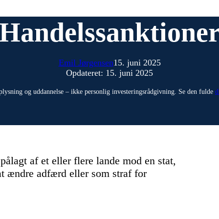
Handelssanktione
Emil Jørgensen
15. juni 2025
Opdateret: 15. juni 2025
plysning og uddannelse – ikke personlig investeringsrådgivning. Se den fulde
d
ålagt af et eller flere lande mod en stat,
t ændre adfærd eller som straf for