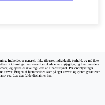
ng. Indholdet er generelt, ikke tilpasset individuelle forhold, og må ikke
ge afkast. Oplysninger kan være forsinkede eller unøjagtige, og hjemmesidens
nmark, og ejeren er ikke reguleret af Finanstilsynet. Personoplysninger
rens ansvar. Brugen af hjemmesiden sker på eget ansvar, og ejeren garanterer
dansk ret.
Læs den fulde disclaimer her
.