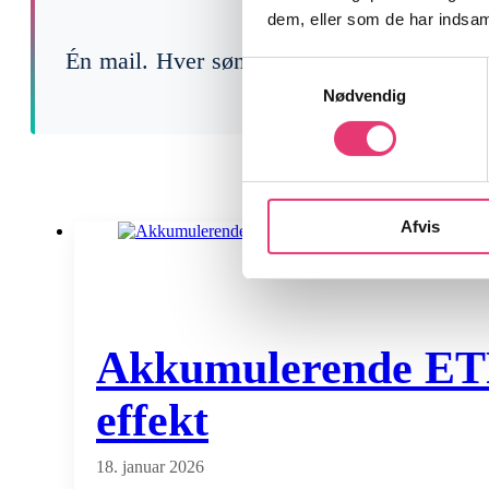
dem, eller som de har indsaml
Én mail. Hver søndag. Gratis.
Samtykkevalg
Nødvendig
Afvis
Akkumulerende ETF f
effekt
18. januar 2026