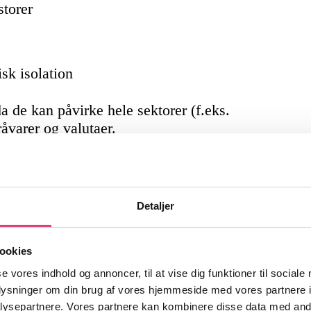
storer
sk isolation
a de kan påvirke hele sektorer (f.eks.
råvarer
og valutaer.
Detaljer
heder!
ookies
venheder fra finansmarkederne og
se vores indhold og annoncer, til at vise dig funktioner til sociale
oplysninger om din brug af vores hjemmeside med vores partnere i
r noget for dig som investor.
ysepartnere. Vores partnere kan kombinere disse data med andr