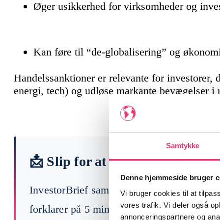
Øger usikkerhed for virksomheder og inve
Kan føre til “de-globalisering” og økonomi
Handelssanktioner er relevante for investorer, d
energi, tech) og udløse markante bevægelser i
Samtykke
📩 Slip for at læse 200 finansny
Denne hjemmeside bruger c
InvestorBrief samler ugens vigtigste begi
Vi bruger cookies til at tilpas
vores trafik. Vi deler også 
forklarer på 5 min, hvad der faktisk betyde
annonceringspartnere og anal