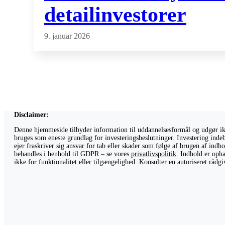
detailinvestorer
9. januar 2026
Disclaimer:
Denne hjemmeside tilbyder information til uddannelsesformål og udgør ikke
bruges som eneste grundlag for investeringsbeslutninger. Investering indeb
ejer fraskriver sig ansvar for tab eller skader som følge af brugen af ind
behandles i henhold til GDPR – se vores
privatlivspolitik
. Indhold er opha
ikke for funktionalitet eller tilgængelighed. Konsulter en autoriseret råd