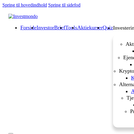
Spring til hovedindhold
Spring til sidefod
Forside
InvestorBrief
Tools
Aktiekurser
Quiz
Investeri
Akt
Ejen
Krypto
K
Altern
A
Tje
P