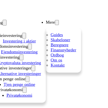
Mere
ng
Guides
ieinvestering
Skabeloner
Investering i aktier
Beregnere
domsinvestering
Finansnyheder
Ejendomsinvestering
Ordbog
investering
Om os
ryptovaluta investering
Kontakt
ative investeringer
lternative investeringer
n penge online
Tjen penge online
rivatøkonomi
Privatøkonomi