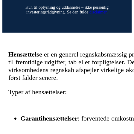
Kun til oplysning og uddannelse – ikke personlig
investeringsrådgivning. Se den fulde
disclaimer
.
Hensættelse
er en generel regnskabsmæssig pr
til fremtidige udgifter, tab eller forpligtelser. D
virksomhedens regnskab afspejler virkelige øk
først falder senere.
Typer af hensættelser:
Garantihensættelser
: forventede omkostn