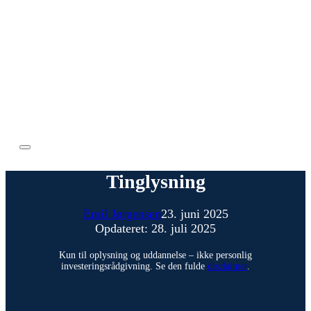
Tinglysning
Emil Jørgensen
23. juni 2025
Opdateret: 28. juli 2025
Kun til oplysning og uddannelse – ikke personlig
investeringsrådgivning. Se den fulde
disclaimer
.