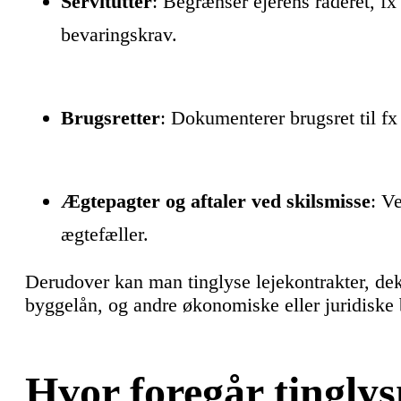
Servitutter
: Begrænser ejerens råderet, fx
bevaringskrav.
Brugsretter
: Dokumenterer brugsret til fx 
Ægtepagter og aftaler ved skilsmisse
: V
ægtefæller.
Derudover kan man tinglyse lejekontrakter, de
byggelån, og andre økonomiske eller juridisk
Hvor foregår tingly