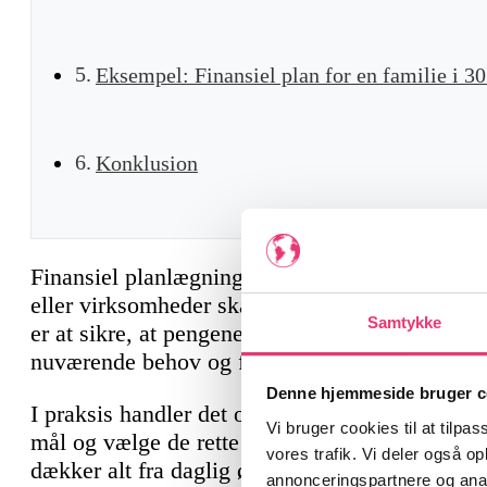
Eksempel: Finansiel plan for en familie i 3
Konklusion
Finansiel planlægning er en struktureret og mål
eller virksomheder skaber en overordnet strate
Samtykke
er at sikre, at pengene bliver brugt og invester
nuværende behov og fremtidige mål.
Denne hjemmeside bruger c
I praksis handler det om at danne sig et klart o
Vi bruger cookies til at tilpas
mål og vælge de rette værktøjer og beslutninger
vores trafik. Vi deler også 
dækker alt fra daglig økonomi og opsparing til 
annonceringspartnere og anal