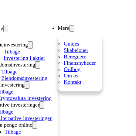
Mere
ng
Guides
ieinvestering
Skabeloner
Tilbage
Beregnere
Investering i aktier
Finansnyheder
domsinvestering
Ordbog
Tilbage
Om os
Ejendomsinvestering
Kontakt
investering
ilbage
ryptovaluta investering
ative investeringer
ilbage
lternative investeringer
n penge online
Tilbage