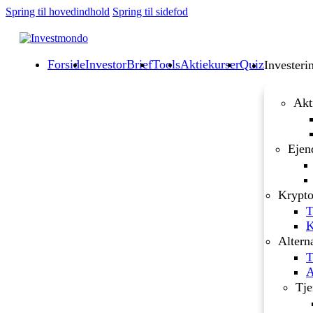
Spring til hovedindhold
Spring til sidefod
Forside
InvestorBrief
Tools
Aktiekurser
Quiz
Investeri
Akt
Ejen
Krypto
T
K
Altern
T
A
Tje