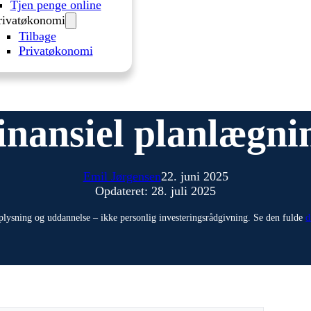
Tjen penge online
rivatøkonomi
Tilbage
Privatøkonomi
inansiel planlægni
Emil Jørgensen
22. juni 2025
Opdateret: 28. juli 2025
plysning og uddannelse – ikke personlig investeringsrådgivning. Se den fulde
d