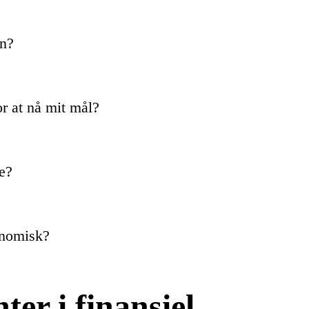
on?
r at nå mit mål?
le?
onomisk?
er i finansiel