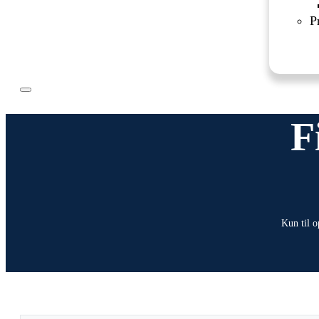
P
F
Kun til o