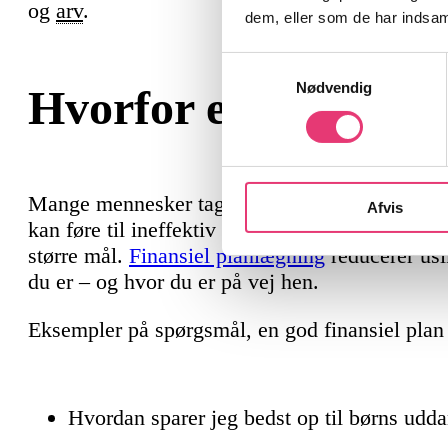
og
arv
.
dem, eller som de har indsaml
Samtykkevalg
Nødvendig
Hvorfor er det vigti
Mange mennesker tager økonomiske beslutninge
Afvis
kan føre til ineffektiv brug af ressourcer, dårl
større mål.
Finansiel planlægning
reducerer usi
du er – og hvor du er på vej hen.
Eksempler på spørgsmål, en god finansiel plan
Hvordan sparer jeg bedst op til børns udd