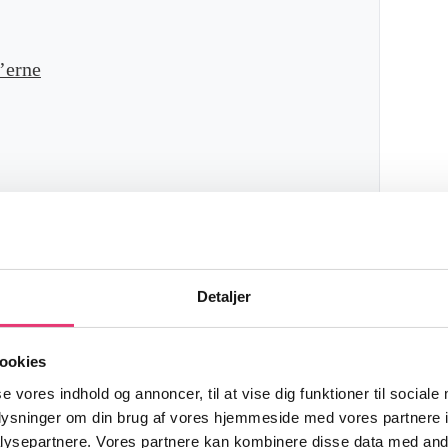
0’erne
rettet proces, hvor enkeltpersoner, familier
gi for deres økonomiske fremtid. Formålet
Detaljer
et på en måde, der understøtter både
ookies
verblik over sin økonomi, prioritere sine
se vores indhold og annoncer, til at vise dig funktioner til sociale
 til at nå dem. En god finansiel plan
oplysninger om din brug af vores hjemmeside med vores partnere i
pension, investeringer, forsikringer,
gæld
ysepartnere. Vores partnere kan kombinere disse data med andr