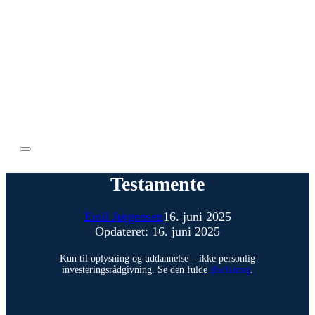
Testamente
Emil Jørgensen
16. juni 2025
Opdateret: 16. juni 2025
Kun til oplysning og uddannelse – ikke personlig
investeringsrådgivning. Se den fulde
disclaimer
.