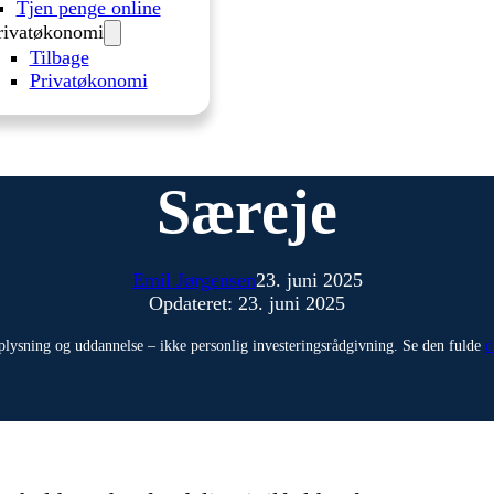
Tjen penge online
rivatøkonomi
Tilbage
Privatøkonomi
Særeje
Emil Jørgensen
23. juni 2025
Opdateret: 23. juni 2025
plysning og uddannelse – ikke personlig investeringsrådgivning. Se den fulde
d