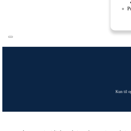
P
Kun til o