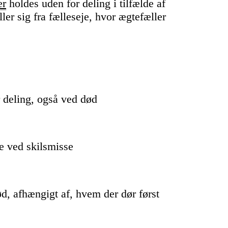
er
holdes uden for deling i tilfælde af
ller sig fra fælleseje, hvor ægtefæller
r deling, også ved død
e ved skilsmisse
ød, afhængigt af, hvem der dør først