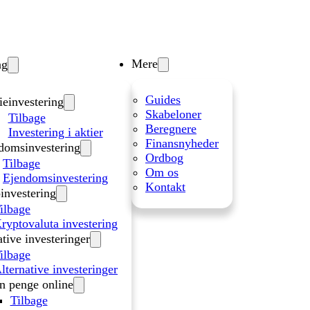
Mere
ng
Guides
ieinvestering
Skabeloner
Tilbage
Beregnere
Investering i aktier
Finansnyheder
domsinvestering
Ordbog
Tilbage
Om os
Ejendomsinvestering
Kontakt
investering
ilbage
ryptovaluta investering
ative investeringer
ilbage
lternative investeringer
n penge online
Tilbage