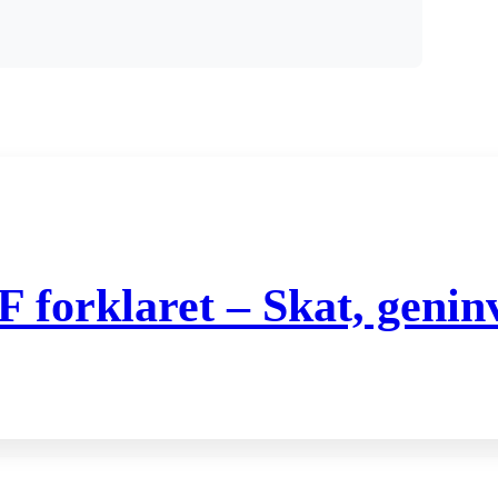
orklaret – Skat, geninve