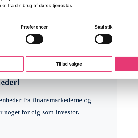
er
et fra din brug af deres tjenester.
den med stor formue, virksomhedsejerskab
Præferencer
Statistik
juridisk rådgivning
for at sikre, at aftalen
Tillad valgte
heder!
venheder fra finansmarkederne og
r noget for dig som investor.