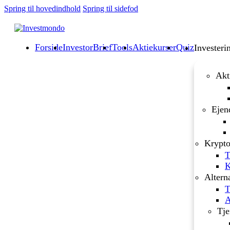
Spring til hovedindhold
Spring til sidefod
Forside
InvestorBrief
Tools
Aktiekurser
Quiz
Investeri
Akt
Ejen
Krypto
T
K
Altern
T
A
Tje