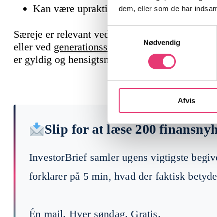
Kan være upraktisk ved fælles investering
dem, eller som de har indsaml
Samtykkevalg
Særeje er relevant ved ny ægteskabelig indtræ
Nødvendig
eller ved
generationsskifte
. Det er vigtigt at få
er gyldig og hensigtsmæssig.
Afvis
Slip for at læse 200 finansny
InvestorBrief samler ugens vigtigste begi
forklarer på 5 min, hvad der faktisk betyde
Én mail. Hver søndag. Gratis.