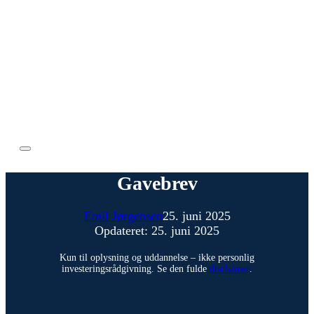
Gavebrev
Emil Jørgensen
25. juni 2025
Opdateret: 25. juni 2025
Kun til oplysning og uddannelse – ikke personlig
investeringsrådgivning. Se den fulde
disclaimer
.