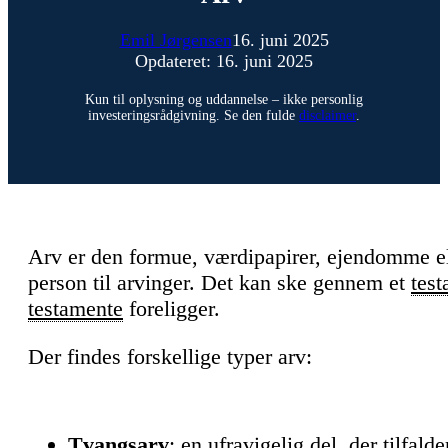
Emil Jørgensen
16. juni 2025
Opdateret: 16. juni 2025
Kun til oplysning og uddannelse – ikke personlig
investeringsrådgivning. Se den fulde
disclaimer
.
Arv er den formue, værdipapirer, ejendomme ell
person til arvinger. Det kan ske gennem et
tes
testamente
foreligger.
Der findes forskellige typer arv:
Tvangsarv
: en ufravigelig del, der tilfal