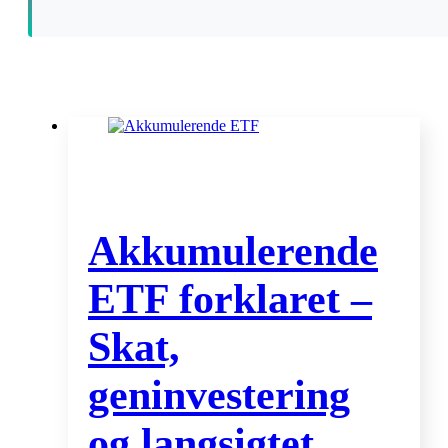
Akkumulerende
ETF forklaret –
Skat,
geninvestering
og langsigtet