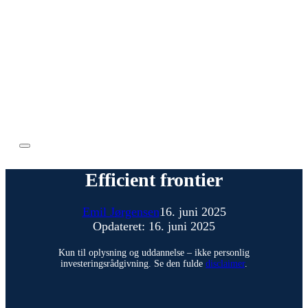
Efficient frontier
Emil Jørgensen
16. juni 2025
Opdateret: 16. juni 2025
Kun til oplysning og uddannelse – ikke personlig
investeringsrådgivning. Se den fulde
disclaimer
.