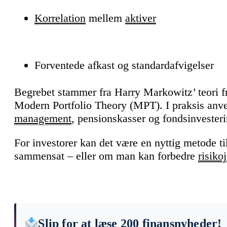
Korrelation
mellem
aktiver
Forventede afkast og standardafvigelser
Begrebet stammer fra Harry Markowitz’ teori f
Modern Portfolio Theory (MPT). I praksis anve
management
, pensionskasser og fondsinvesteri
For investorer kan det være en nyttig metode t
sammensat – eller om man kan forbedre
risiko
Slip for at læse 200 finansnyheder!