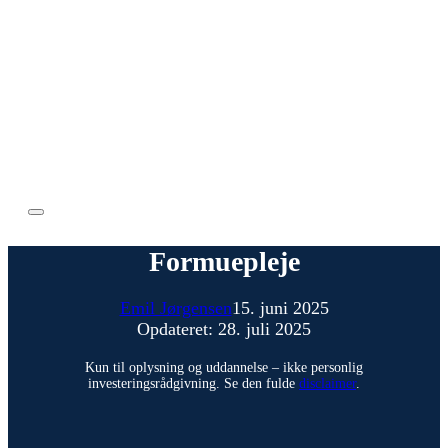
Formuepleje
Emil Jørgensen
15. juni 2025
Opdateret: 28. juli 2025
Kun til oplysning og uddannelse – ikke personlig
investeringsrådgivning. Se den fulde
disclaimer
.