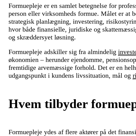
Formuepleje er en samlet betegnelse for profes
person eller virksomheds formue. Målet er at 
strategisk planlægning, investering, risikostyr
hvor både finansielle, juridiske og skattemæssig
og skræddersyet løsning.
Formuepleje adskiller sig fra almindelig
invest
økonomien – herunder ejendomme, pensionsops
fremtidige arvemæssige forhold. Det er en helhe
udgangspunkt i kundens livssituation, mål og
r
Hvem tilbyder formuep
Formuepleje ydes af flere aktører på det finans