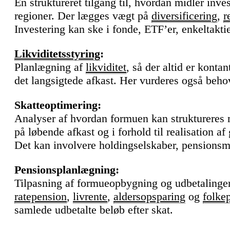
En struktureret tilgang til, hvordan midler inve
regioner. Der lægges vægt på
diversificering
,
r
Investering kan ske i fonde, ETF’er, enkeltaktie
Likviditetsstyring
:
Planlægning af
likviditet
, så der altid er konta
det langsigtede afkast. Her vurderes også beho
Skatteoptimering:
Analyser af hvordan formuen kan struktureres 
på løbende afkast og i forhold til realisation af
Det kan involvere holdingselskaber, pensionsmi
Pensionsplanlægning:
Tilpasning af formueopbygning og udbetalinger i
ratepension
,
livrente
,
aldersopsparing
og
folke
samlede udbetalte beløb efter skat.