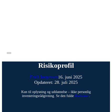
Risikoprofil
Emil Jørgensen
16. juni 2025
Opdateret: 28. juli 2025
Kun til oplysning og uddannelse – ikke personlig
investeringsrådgivning. Se den fulde
disclaimer
.