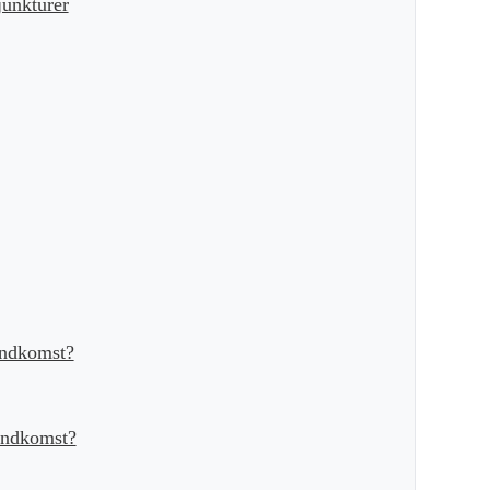
unkturer
indkomst?
indkomst?