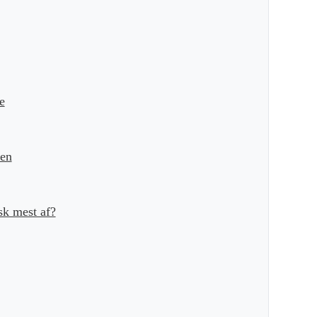
e
ien
sk mest af?