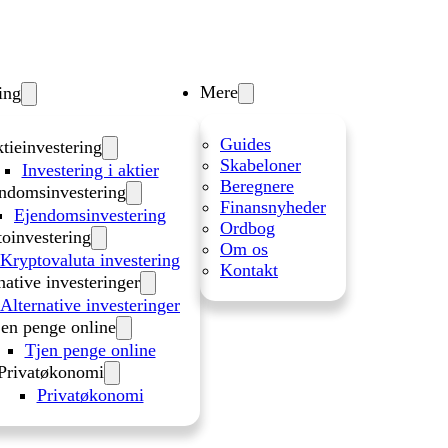
Mere
ing
Guides
tieinvestering
Skabeloner
Investering i aktier
Beregnere
ndomsinvestering
Finansnyheder
Ejendomsinvestering
Ordbog
oinvestering
Om os
Kryptovaluta investering
Kontakt
native investeringer
Alternative investeringer
en penge online
Tjen penge online
Privatøkonomi
Privatøkonomi