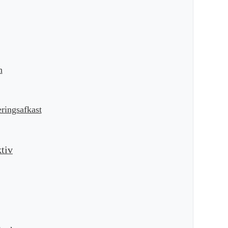
n
ringsafkast
tiv