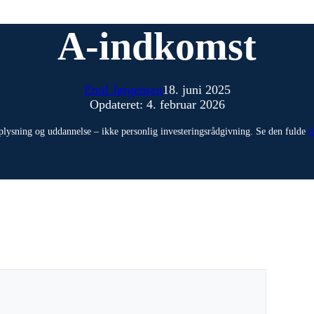
A-indkomst
Emil Jørgensen
18. juni 2025
Opdateret: 4. februar 2026
plysning og uddannelse – ikke personlig investeringsrådgivning. Se den fulde
d