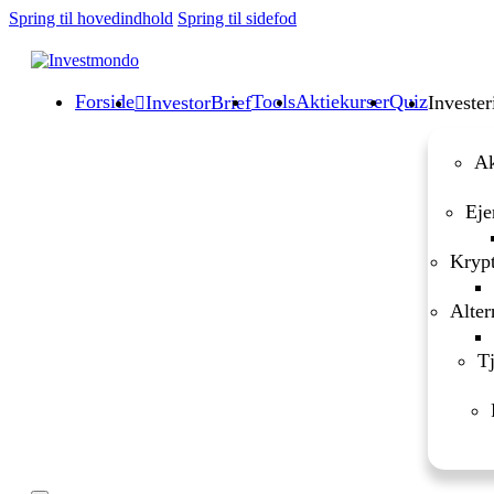
Spring til hovedindhold
Spring til sidefod
Forside
Tools
Aktiekurser
Quiz
InvestorBrief
Invester
Ak
Eje
Krypt
Alter
Tj