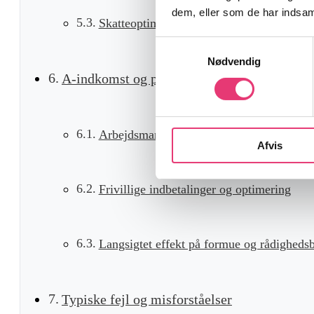
dem, eller som de har indsaml
Skatteoptimering set fra investorens persp
Samtykkevalg
Nødvendig
A-indkomst og pensionsopsparing
Arbejdsmarkedspension og lønindkomst
Afvis
Frivillige indbetalinger og optimering
Langsigtet effekt på formue og rådigheds
Typiske fejl og misforståelser