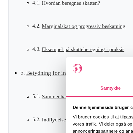
Hvordan beregnes skatten?
Marginalskat og progressiv beskatning
Eksempel på skatteberegning i praksis
Betydning for investorer og formueopbygni
Samtykke
Sammenhæng mellem lønindkomst og inves
Denne hjemmeside bruger c
Vi bruger cookies til at tilpas
Indflydelse på valg af investeringskonti
vores trafik. Vi deler også 
annonceringspartnere og anal