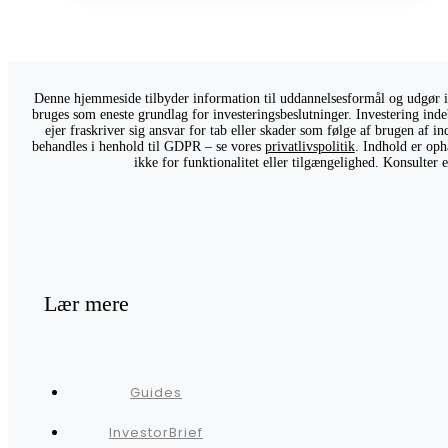
Denne hjemmeside tilbyder information til uddannelsesformål og udgør ikk
bruges som eneste grundlag for investeringsbeslutninger. Investering indeb
ejer fraskriver sig ansvar for tab eller skader som følge af brugen af 
behandles i henhold til GDPR – se vores
privatlivspolitik
. Indhold er oph
ikke for funktionalitet eller tilgængelighed. Konsulter
Lær mere
Guides
InvestorBrief