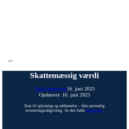
Skattemæssig værdi
Emil Jørgensen
16. juni 2025
Opdateret: 16. juni 2025
Kun til oplysning og uddannelse – ikke personlig
investeringsrådgivning. Se den fulde
disclaimer
.