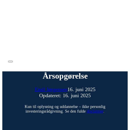
Årsopgørelse
Emil Jørgensen
16. juni 2025
Opdateret: 16. juni 2025
Kun til oplysning og uddannelse – ikke personlig
investeringsrådgivning. Se den fulde
disclaimer
.