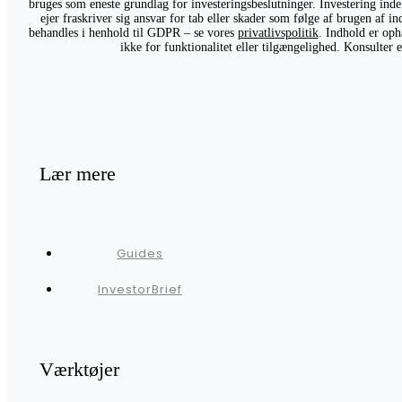
bruges som eneste grundlag for investeringsbeslutninger. Investering indeb
ejer fraskriver sig ansvar for tab eller skader som følge af brugen af 
behandles i henhold til GDPR – se vores
privatlivspolitik
. Indhold er oph
ikke for funktionalitet eller tilgængelighed. Konsulter
Lær mere
Guides
InvestorBrief
Værktøjer