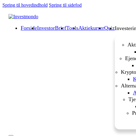
Spring til hovedindhold
Spring til sidefod
Forside
InvestorBrief
Tools
Aktiekurser
Quiz
Investeri
Akt
Ejen
Krypto
K
Altern
A
Tje
P