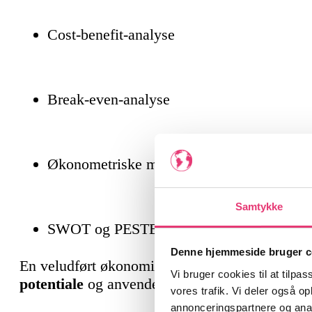
Cost-benefit-analyse
Break-even-analyse
Økonometriske modeller
Samtykke
SWOT og PESTEL
Denne hjemmeside bruger c
En veludført økonomisk analyse giver beslutnin
Vi bruger cookies til at tilpas
potentiale
og anvendes bredt i alt fra finansver
vores trafik. Vi deler også 
annonceringspartnere og anal