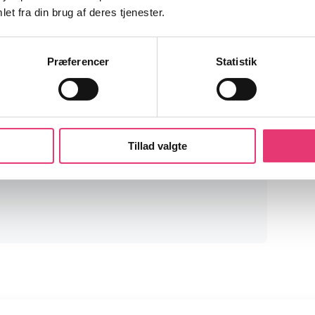
et fra din brug af deres tjenester.
Præferencer
Statistik
heder!
venheder fra finansmarkederne og
r noget for dig som investor.
Tillad valgte