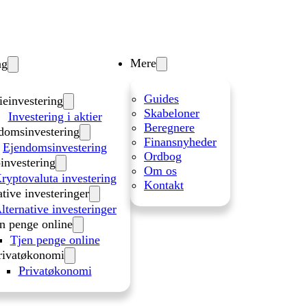
Mere
ng
Guides
ieinvestering
Skabeloner
Investering i aktier
Beregnere
domsinvestering
Finansnyheder
Ejendomsinvestering
Ordbog
investering
Om os
ryptovaluta investering
Kontakt
ative investeringer
lternative investeringer
n penge online
Tjen penge online
rivatøkonomi
Privatøkonomi