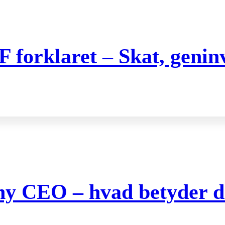
orklaret – Skat, geninve
 ny CEO – hvad betyder de