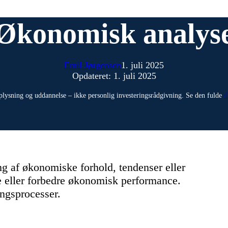
Økonomisk analys
Emil Jørgensen
1. juli 2025
Opdateret: 1. juli 2025
plysning og uddannelse – ikke personlig investeringsrådgivning. Se den fulde
d
ng af økonomiske forhold, tendenser eller
ge eller forbedre økonomisk performance.
ingsprocesser.