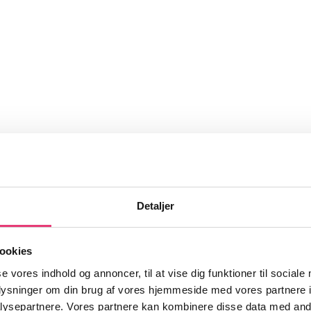
Detaljer
ookies
gstagere indsigt i
risici, effektivitet og
se vores indhold og annoncer, til at vise dig funktioner til sociale
denen til det offentlige og NGO’er.
oplysninger om din brug af vores hjemmeside med vores partnere i
ysepartnere. Vores partnere kan kombinere disse data med andr