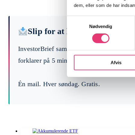
dem, eller som de har indsaml
Samtykkevalg
Nødvendig
Slip for at læse 200 finansny
InvestorBrief samler ugens vigtigste begi
forklarer på 5 min, hvad der faktisk betyde
Afvis
Én mail. Hver søndag. Gratis.