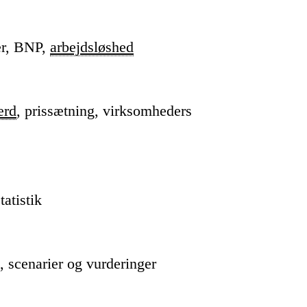
er, BNP,
arbejdsløshed
ærd
, prissætning, virksomheders
tatistik
, scenarier og vurderinger