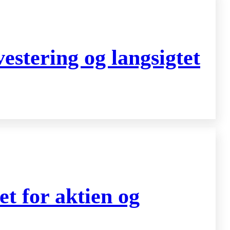
stering og langsigtet
t for aktien og