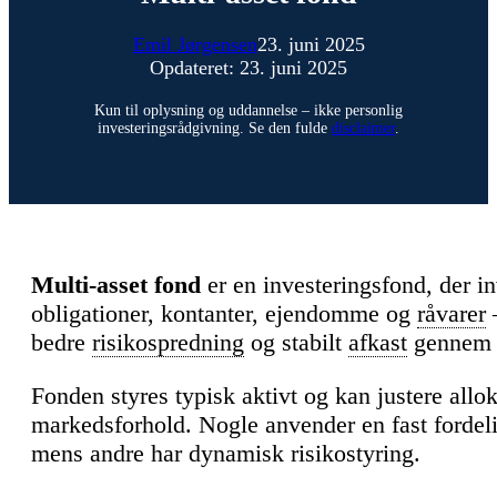
Emil Jørgensen
23. juni 2025
Opdateret: 23. juni 2025
Kun til oplysning og uddannelse – ikke personlig
investeringsrådgivning. Se den fulde
disclaimer
.
Multi-asset fond
er en investeringsfond, der in
obligationer, kontanter, ejendomme og
råvarer
bedre
risikospredning
og stabilt
afkast
genne
Fonden styres typisk aktivt og kan justere allo
markedsforhold. Nogle anvender en fast fordeli
mens andre har dynamisk risikostyring.