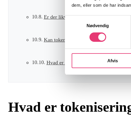
dem, eller som de har indsaml
Er der likviditetsrisiko ved tokeniserede 
Samtykkevalg
Nødvendig
Kan tokenisering bruges uden for investe
Afvis
Hvad er den største barriere for udbrede
Hvad er tokeniserin