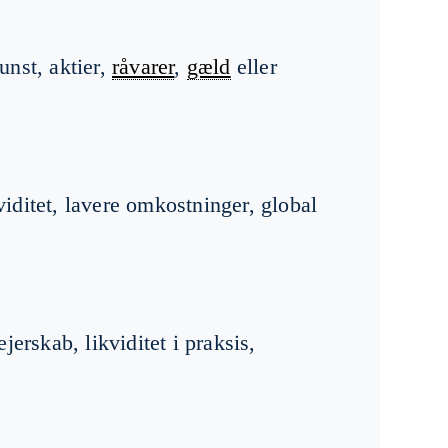
nst, aktier,
råvarer
,
gæld
eller
viditet, lavere omkostninger, global
ejerskab, likviditet i praksis,