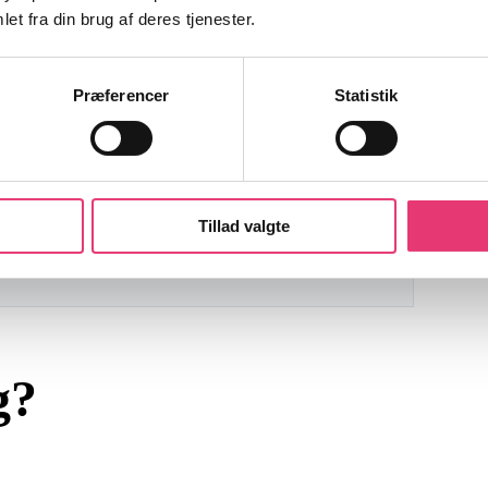
et fra din brug af deres tjenester.
aktiver?
Præferencer
Statistik
ringer?
Tillad valgte
lsen af tokenisering i dag?
g?