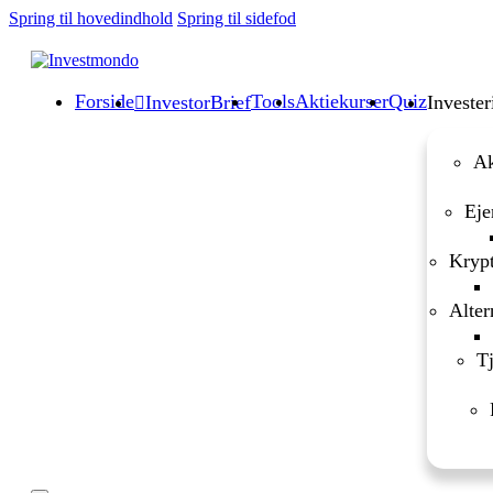
Spring til hovedindhold
Spring til sidefod
Forside
Tools
Aktiekurser
Quiz
InvestorBrief
Invester
Ak
Eje
Krypt
Alter
Tj