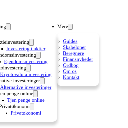
Mere
ing
Guides
tieinvestering
Skabeloner
Investering i aktier
Beregnere
ndomsinvestering
Finansnyheder
Ejendomsinvestering
Ordbog
oinvestering
Om os
Kryptovaluta investering
Kontakt
native investeringer
Alternative investeringer
en penge online
Tjen penge online
Privatøkonomi
Privatøkonomi