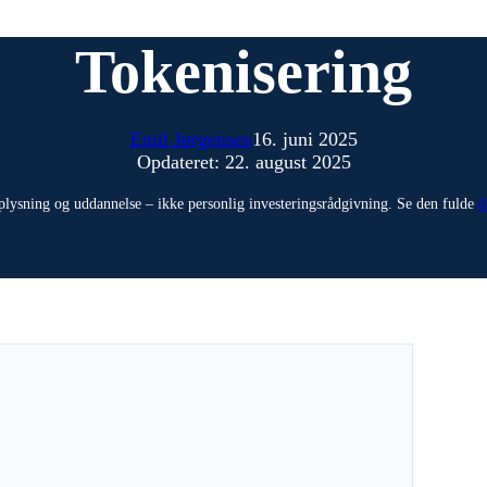
Tokenisering
Emil Jørgensen
16. juni 2025
Opdateret: 22. august 2025
plysning og uddannelse – ikke personlig investeringsrådgivning. Se den fulde
d