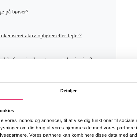
ge på børser?
okeniseret aktiv ophører eller fejler?
 andel af en ejendom gennem tokenisering?
 i Danmark?
Detaljer
erhed for lån i traditionelle banker?
ookies
se vores indhold og annoncer, til at vise dig funktioner til sociale
oplysninger om din brug af vores hjemmeside med vores partnere i
ngible tokens i tokenisering?
ysepartnere. Vores partnere kan kombinere disse data med andr