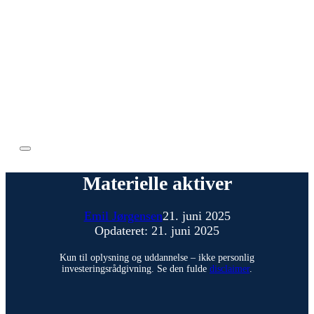
Materielle aktiver
Emil Jørgensen
21. juni 2025
Opdateret: 21. juni 2025
Kun til oplysning og uddannelse – ikke personlig
investeringsrådgivning. Se den fulde
disclaimer
.