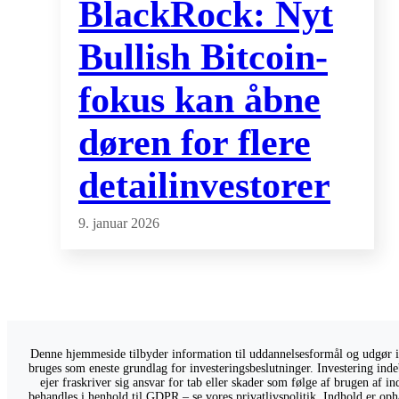
BlackRock: Nyt
Bullish Bitcoin-
fokus kan åbne
døren for flere
detailinvestorer
9. januar 2026
Denne hjemmeside tilbyder information til uddannelsesformål og udgør ikk
bruges som eneste grundlag for investeringsbeslutninger. Investering indeb
ejer fraskriver sig ansvar for tab eller skader som følge af brugen af 
behandles i henhold til GDPR – se vores
privatlivspolitik
. Indhold er oph