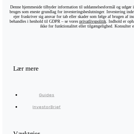
Denne hjemmeside tilbyder information til uddannelsesformål og udgør ikk
bruges som eneste grundlag for investeringsbeslutninger. Investering indeb
ejer fraskriver sig ansvar for tab eller skader som følge af brugen af 
behandles i henhold til GDPR – se vores
privatlivspolitik
. Indhold er oph
ikke for funktionalitet eller tilgængelighed. Konsulter
Lær mere
Guides
InvestorBrief
Værktøjer