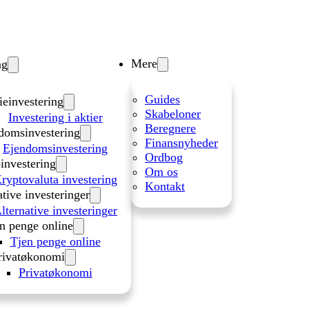
Mere
ng
Guides
ieinvestering
Skabeloner
Investering i aktier
Beregnere
domsinvestering
Finansnyheder
Ejendomsinvestering
Ordbog
investering
Om os
ryptovaluta investering
Kontakt
ative investeringer
lternative investeringer
n penge online
Tjen penge online
rivatøkonomi
Privatøkonomi