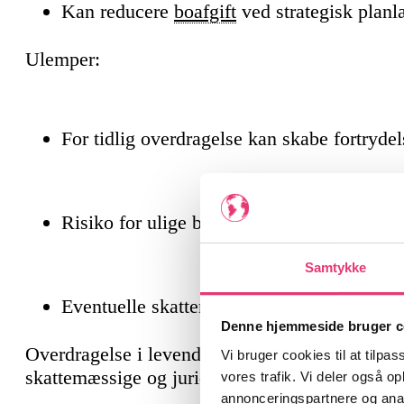
Kan reducere
boafgift
ved strategisk plan
Ulemper:
For tidlig overdragelse kan skabe fortrydel
Risiko for ulige behandling blandt arvinge
Samtykke
Eventuelle skattemæssige konsekvenser (
Denne hjemmeside bruger c
Overdragelse i levende live bør ske i samråd med
Vi bruger cookies til at tilpas
skattemæssige og juridiske konsekvenser er ful
vores trafik. Vi deler også 
annonceringspartnere og anal