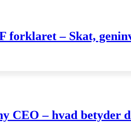
orklaret – Skat, geninve
 ny CEO – hvad betyder de