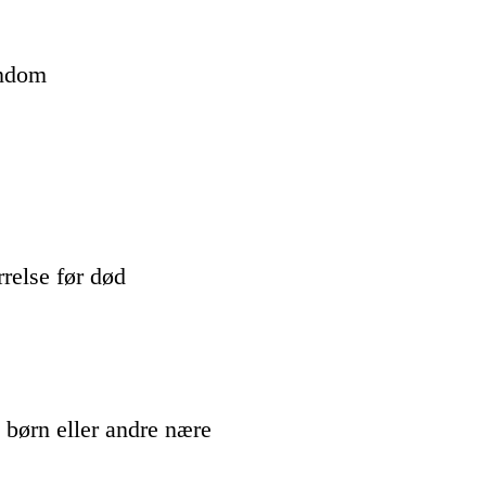
endom
rrelse før død
 børn eller andre nære