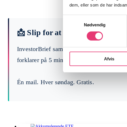
dem, eller som de har indsaml
Samtykkevalg
Nødvendig
📩 Slip for at læse 200 finansny
InvestorBrief samler ugens vigtigste begi
Afvis
forklarer på 5 min, hvad der faktisk betyde
Én mail. Hver søndag. Gratis.