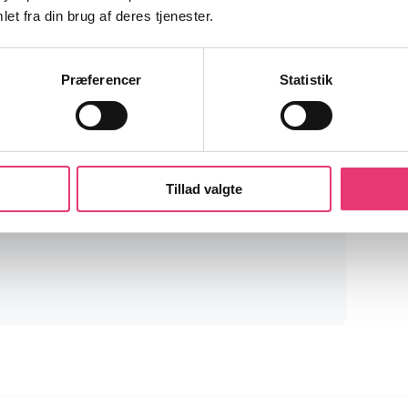
et fra din brug af deres tjenester.
Præferencer
Statistik
heder!
venheder fra finansmarkederne og
Tillad valgte
r noget for dig som investor.