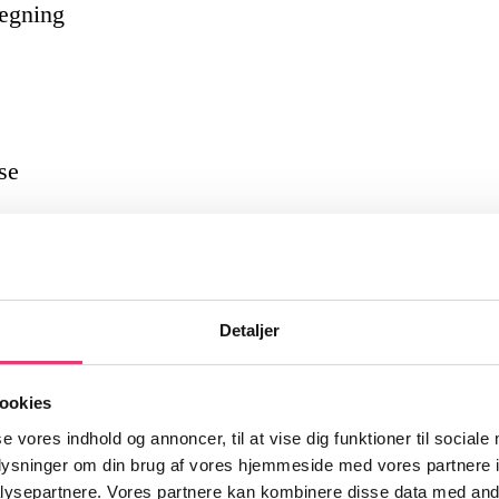
lægning
se
r
Detaljer
avancebeskatning)
ookies
 advokat eller revisor for at sikre, at
se vores indhold og annoncer, til at vise dig funktioner til sociale
dt belyst.
oplysninger om din brug af vores hjemmeside med vores partnere i
ysepartnere. Vores partnere kan kombinere disse data med andr