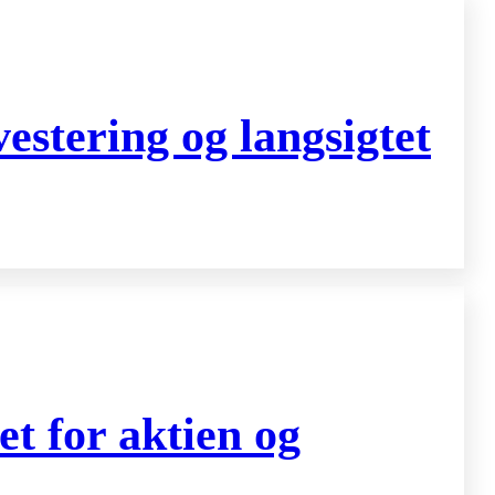
stering og langsigtet
t for aktien og