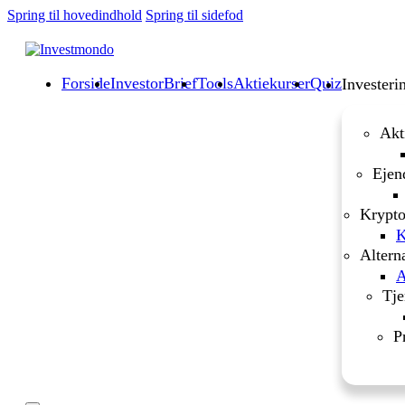
Spring til hovedindhold
Spring til sidefod
Forside
InvestorBrief
Tools
Aktiekurser
Quiz
Investeri
Akt
Ejen
Krypto
K
Altern
A
Tje
P