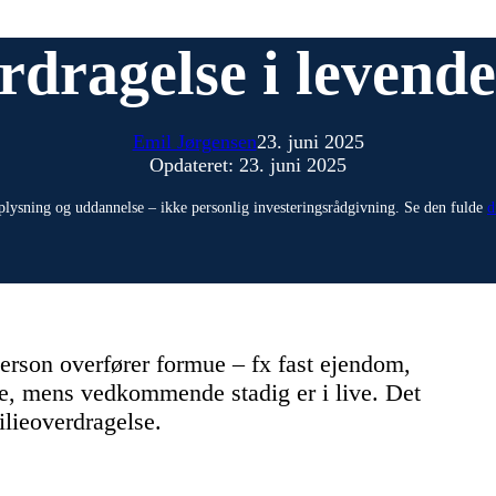
dragelse i levende
Emil Jørgensen
23. juni 2025
Opdateret: 23. juni 2025
plysning og uddannelse – ikke personlig investeringsrådgivning. Se den fulde
d
erson overfører formue – fx fast ejendom,
re, mens vedkommende stadig er i live. Det
ilieoverdragelse.