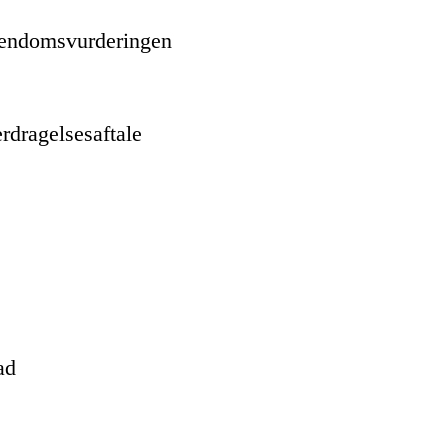
jendomsvurderingen
rdragelsesaftale
ad