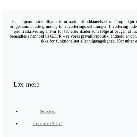
Denne hjemmeside tilbyder information til uddannelsesformål og udgør ikk
bruges som eneste grundlag for investeringsbeslutninger. Investering indeb
ejer fraskriver sig ansvar for tab eller skader som følge af brugen af 
behandles i henhold til GDPR – se vores
privatlivspolitik
. Indhold er oph
ikke for funktionalitet eller tilgængelighed. Konsulter
Lær mere
Guides
InvestorBrief