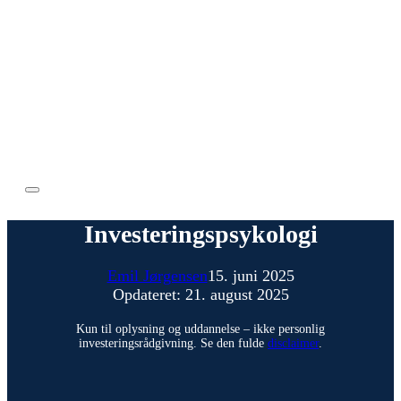
Investeringspsykologi
Emil Jørgensen
15. juni 2025
Opdateret: 21. august 2025
Kun til oplysning og uddannelse – ikke personlig
investeringsrådgivning. Se den fulde
disclaimer
.