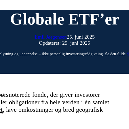
Globale ETF’er
Emil Jørgensen
25. juni 2025
Opdateret: 25. juni 2025
plysning og uddannelse – ikke personlig investeringsrådgivning. Se den fulde
d
rsnoterede fonde, der giver investorer
er obligationer fra hele verden i én samlet
et
, lave omkostninger og bred geografisk