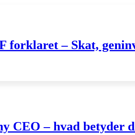
orklaret – Skat, geninve
 ny CEO – hvad betyder de