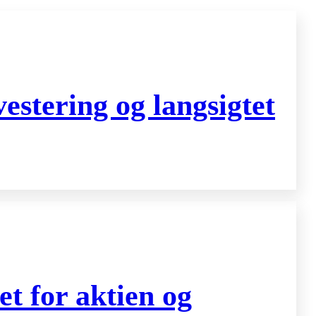
stering og langsigtet
t for aktien og