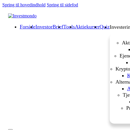
Spring til hovedindhold
Spring til sidefod
Forside
InvestorBrief
Tools
Aktiekurser
Quiz
Investeri
Akt
Ejen
Krypto
K
Altern
A
Tje
P