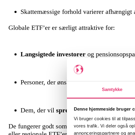
Skattemæssige forhold varierer afhængigt
Globale ETF’er er særligt attraktive for:
Langsigtede investorer
og pensionsopspa
Personer, der ønsker
passiv investering
me
Samtykke
Dem, der vil
sprede risiko geografisk
ude
Denne hjemmeside bruger c
Vi bruger cookies til at tilpas
De fungerer godt som
kerne i en
portefølje
, 
vores trafik. Vi deler også 
eller regionale ETF’er for mere målrettet alloke
annonceringspartnere og anal