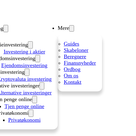
Mere
ng
Guides
ieinvestering
Skabeloner
Investering i aktier
Beregnere
domsinvestering
Finansnyheder
Ejendomsinvestering
Ordbog
investering
Om os
ryptovaluta investering
Kontakt
ative investeringer
lternative investeringer
n penge online
Tjen penge online
rivatøkonomi
Privatøkonomi