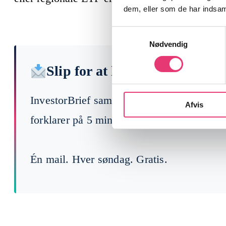
dem, eller som de har indsaml
Samtykkevalg
Nødvendig
Slip for at læse 200 finansny
InvestorBrief samler ugens vigtigste begi
Afvis
forklarer på 5 min, hvad der faktisk betyde
Én mail. Hver søndag. Gratis.