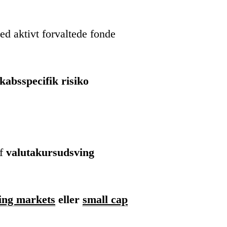
d aktivt forvaltede fonde
kabsspecifik risiko
af
valutakursudsving
ing markets
eller
small cap