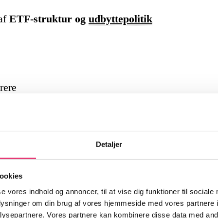
 af
ETF-struktur og
udbyttepolitik
rere
d bred eksponering
Detaljer
n behov for løbende justering
ookies
se vores indhold og annoncer, til at vise dig funktioner til sociale
og mange kombinerer dem med tematiske
oplysninger om din brug af vores hjemmeside med vores partnere i
ring.
ysepartnere. Vores partnere kan kombinere disse data med andr