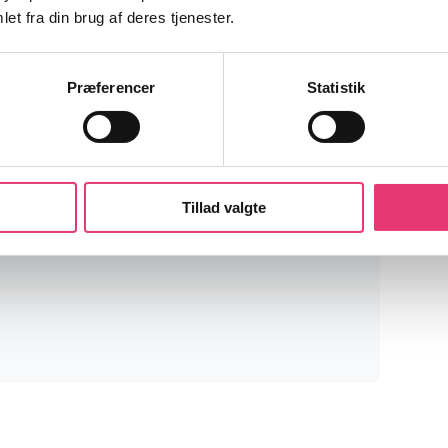
et fra din brug af deres tjenester.
Præferencer
Statistik
heder!
venheder fra finansmarkederne og
Tillad valgte
r noget for dig som investor.