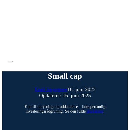
Small cap
Emil Jørgensen
16. juni 2025
Opdateret: 16. juni 2025
Kun til oplysning og uddannelse – ikke personlig
investeringsrådgivning. Se den fulde
disclaimer
.