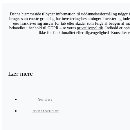
Denne hjemmeside tilbyder information til uddannelsesformål og udgør ikk
bruges som eneste grundlag for investeringsbeslutninger. Investering indeb
ejer fraskriver sig ansvar for tab eller skader som følge af brugen af 
behandles i henhold til GDPR – se vores
privatlivspolitik
. Indhold er oph
ikke for funktionalitet eller tilgængelighed. Konsulter
Lær mere
Guides
InvestorBrief