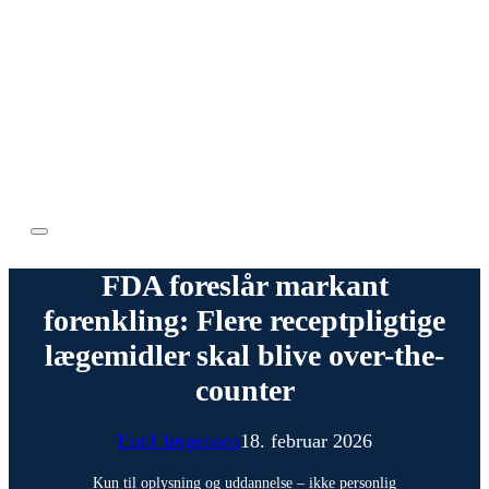
FDA foreslår markant
forenkling: Flere receptpligtige
lægemidler skal blive over-the-
counter
Emil Jørgensen
18. februar 2026
Kun til oplysning og uddannelse – ikke personlig