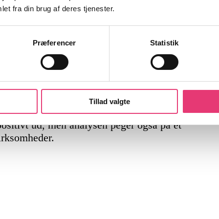
et fra din brug af deres tjenester.
 større rolle i danske
Præferencer
Statistik
 aktiver
mere end en tredjedel af
dobling siden år 2000.
lsen i stigende grad ligger i viden,
Tillad valgte
 positivt ud, men analysen peger også på et
virksomheder.