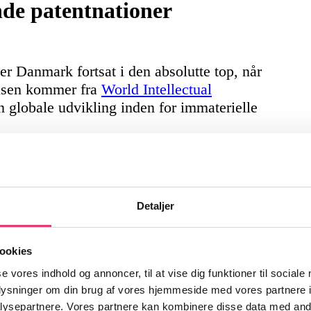
de patentnationer
ger Danmark fortsat i den absolutte top, når
elsen kommer fra
World Intellectual
en globale udvikling inden for immaterielle
i
, baseret på data fra
Danmarks Statistik
,
ager med omkring 105 mia. kr. ekstra til
Detaljer
danske eksport og understreger den
yttelse.
ookies
se vores indhold og annoncer, til at vise dig funktioner til sociale
oplysninger om din brug af vores hjemmeside med vores partnere i
 vækstmotor
ysepartnere. Vores partnere kan kombinere disse data med andr