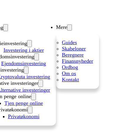
Mere
ng
Guides
ieinvestering
Skabeloner
Investering i aktier
Beregnere
domsinvestering
Finansnyheder
Ejendomsinvestering
Ordbog
investering
Om os
ryptovaluta investering
Kontakt
ative investeringer
lternative investeringer
n penge online
Tjen penge online
rivatøkonomi
Privatøkonomi