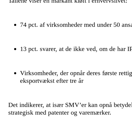
Tallene viser en markant kløft i erhvervslivet:
74 pct. af virksomheder med under 50 ansat
13 pct. svarer, at de ikke ved, om de har I
Virksomheder, der opnår deres første retti
eksportvækst efter tre år
Det indikerer, at især SMV’er kan opnå betydel
strategisk med patenter og varemærker.