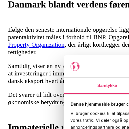
Danmark blandt verdens føren
Ifølge den seneste internationale opgørelse lig
patentaktivitet måles i forhold til BNP. Opgør
Property Organization
, der årligt kortlægger d
rettigheder.
Samtidig viser en ny analyse fra
Dansk Industr
at investeringer i immaterielle rettigheder bidr
dansk eksport hvert år.
Samtykke
Det svarer til lidt over 7 pct. af den samlede 
økonomiske betydning af innovation og IP-besk
Denne hjemmeside bruger c
Vi bruger cookies til at tilpas
vores trafik. Vi deler også 
Immaterielle rettigheder som
annonceringspartnere og anal