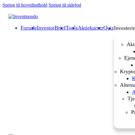
Spring til hovedindhold
Spring til sidefod
Forside
InvestorBrief
Tools
Aktiekurser
Quiz
Investeri
Akt
Ejen
Krypto
K
Altern
A
Tje
P