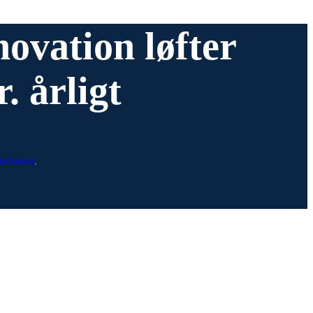
ovation løfter
. årligt
isclaimer
.