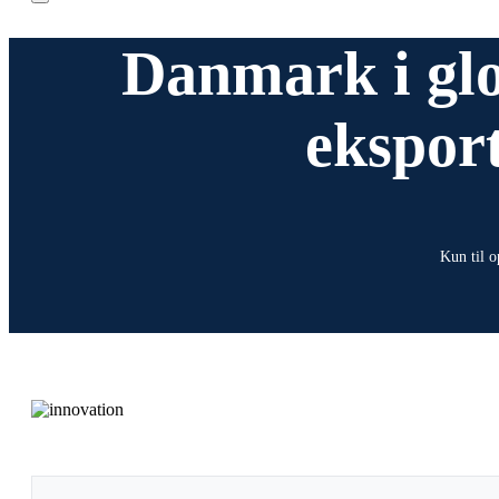
Danmark i glo
eksport
Kun til o