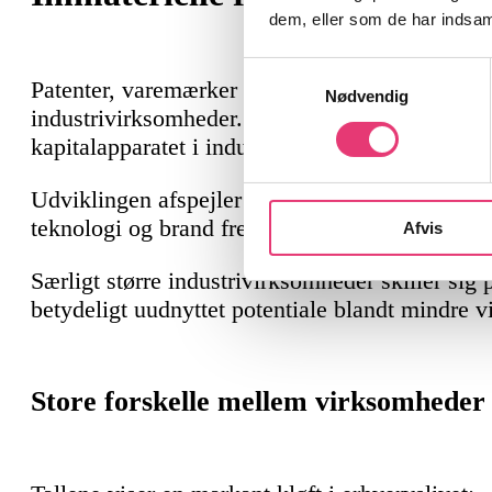
dem, eller som de har indsaml
Samtykkevalg
Patenter, varemærker og design spiller en stadig
Nødvendig
industrivirksomheder. I dag udgør
immaterielle
kapitalapparatet i industrien – mere end en for
Udviklingen afspejler et
skifte
, hvor værdiskabe
teknologi og brand frem for fysiske
aktiver
.
Afvis
Særligt større industrivirksomheder skiller sig
betydeligt uudnyttet potentiale blandt mindre 
Store forskelle mellem virksomheder