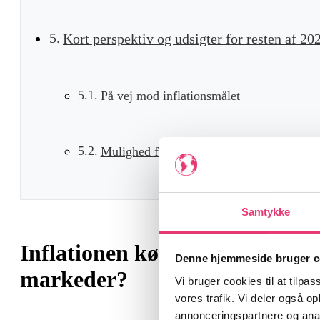
Kort perspektiv og udsigter for resten af 20
På vej mod inflationsmålet
Mulighed for flere rentenedsættelser
Samtykke
Inflationen køler af – hvad bet
Denne hjemmeside bruger c
markeder?
Vi bruger cookies til at tilpas
vores trafik. Vi deler også 
annonceringspartnere og anal