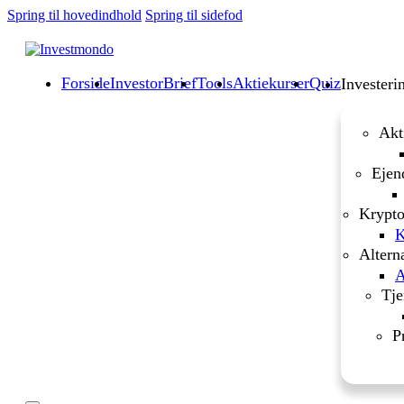
Spring til hovedindhold
Spring til sidefod
Forside
InvestorBrief
Tools
Aktiekurser
Quiz
Investeri
Akt
Ejen
Krypto
K
Altern
A
Tje
P