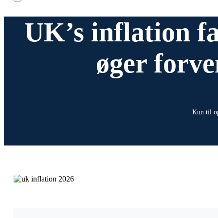
UK’s inflation fa
øger forve
Kun til o