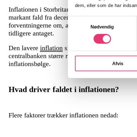
dem, eller som de har indsaml
Inflationen i Storbritannien faldt i januar 2026 t
markant fald fra december og det laveste niveau
Samtykkevalg
forventningerne om, at Bank of England kan be
Nødvendig
tidligere antaget.
Den lavere
inflation
signalerer, at prispresset i
centralbanken større råderum til at lempe penge
inflationsbølge.
Afvis
Hvad driver faldet i inflationen?
Flere faktorer trækker inflationen nedad: