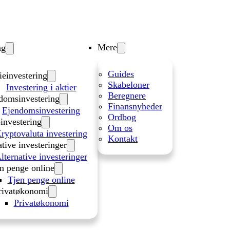
Mere
ng
Guides
ieinvestering
Skabeloner
Investering i aktier
Beregnere
domsinvestering
Finansnyheder
Ejendomsinvestering
Ordbog
investering
Om os
ryptovaluta investering
Kontakt
ative investeringer
lternative investeringer
n penge online
Tjen penge online
rivatøkonomi
Privatøkonomi