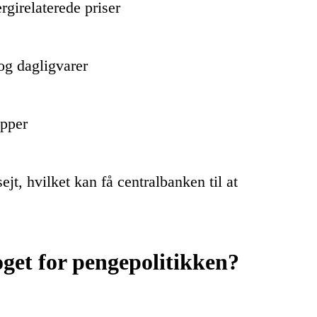
rgirelaterede priser
og dagligvarer
upper
ejt, hvilket kan få centralbanken til at
.
oget for pengepolitikken?