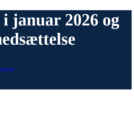
t i januar 2026 og
nedsættelse
isclaimer
.