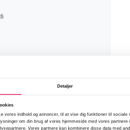
26
Detaljer
yder det for renter og
ookies
se vores indhold og annoncer, til at vise dig funktioner til sociale
oplysninger om din brug af vores hjemmeside med vores partnere i
ysepartnere. Vores partnere kan kombinere disse data med andr