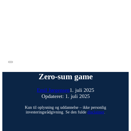
Zero-sum game
Emil Jørgensen
1. juli 2025
Opdateret: 1. juli 2025
Kun til oplysning og uddannelse – ikke personlig
investeringsrådgivning. Se den fulde
disclaimer
.