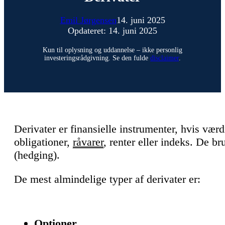
Emil Jørgensen
14. juni 2025
Opdateret: 14. juni 2025
Kun til oplysning og uddannelse – ikke personlig
investeringsrådgivning. Se den fulde
disclaimer
.
Derivater er finansielle instrumenter, hvis værdi
obligationer,
råvarer
, renter eller indeks. De br
(hedging).
De mest almindelige typer af derivater er:
Optioner