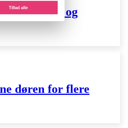
Tillad alle
t for aktien og
ne døren for flere