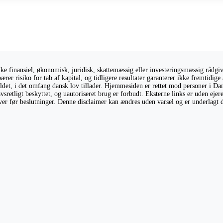
 finansiel, økonomisk, juridisk, skattemæssig eller investeringsmæssig rådgivni
ærer risiko for tab af kapital, og tidligere resultater garanterer ikke fremtidi
holdet, i det omfang dansk lov tillader. Hjemmesiden er rettet mod personer i Da
vsretligt beskyttet, og uautoriseret brug er forbudt. Eksterne links er uden eje
giver før beslutninger. Denne disclaimer kan ændres uden varsel og er underlagt 