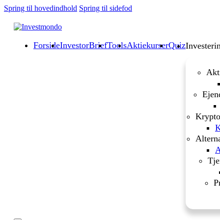
Spring til hovedindhold
Spring til sidefod
Forside
InvestorBrief
Tools
Aktiekurser
Quiz
Investeri
Akt
Ejen
Krypto
K
Altern
A
Tje
P