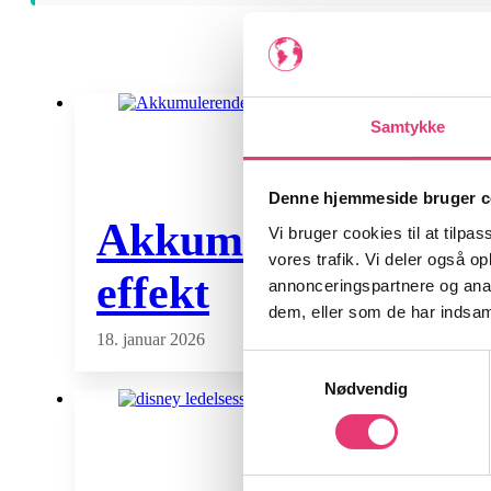
Samtykke
Denne hjemmeside bruger c
Akkumulerende ETF f
Vi bruger cookies til at tilpas
vores trafik. Vi deler også 
effekt
annonceringspartnere og anal
dem, eller som de har indsaml
18. januar 2026
Samtykkevalg
Nødvendig