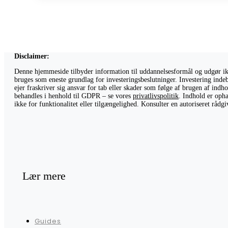
Disclaimer:
Denne hjemmeside tilbyder information til uddannelsesformål og udgør ikke
bruges som eneste grundlag for investeringsbeslutninger. Investering indeb
ejer fraskriver sig ansvar for tab eller skader som følge af brugen af ind
behandles i henhold til GDPR – se vores
privatlivspolitik
. Indhold er opha
ikke for funktionalitet eller tilgængelighed. Konsulter en autoriseret råd
Lær mere
Guides