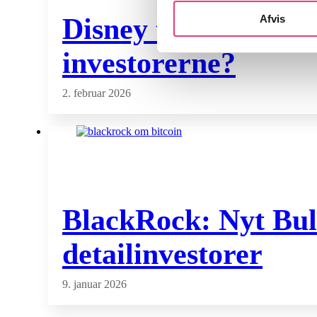
Afvis
Disney tæt på at få
investorerne?
2. februar 2026
BlackRock: Nyt Bull
detailinvestorer
9. januar 2026