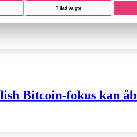
Tillad valgte
 ny CEO – hvad betyder de
ish Bitcoin-fokus kan åb