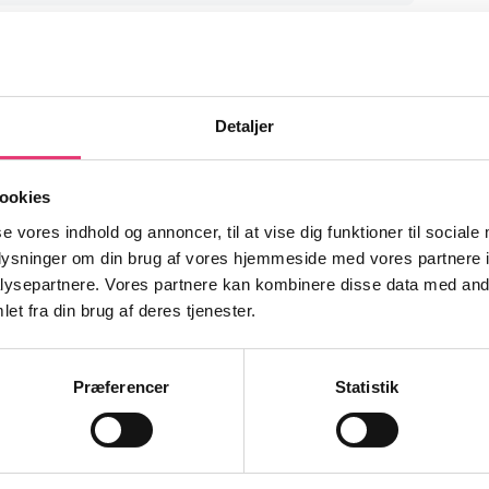
Detaljer
ookies
orklaret – Skat, geninve
se vores indhold og annoncer, til at vise dig funktioner til sociale
oplysninger om din brug af vores hjemmeside med vores partnere i
ysepartnere. Vores partnere kan kombinere disse data med andr
et fra din brug af deres tjenester.
Præferencer
Statistik