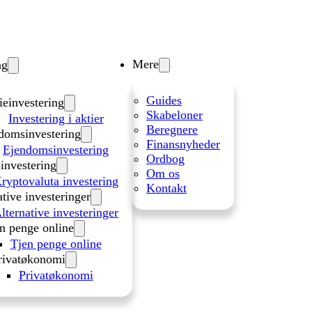
Mere
ng
Guides
ieinvestering
Skabeloner
Investering i aktier
Beregnere
domsinvestering
Finansnyheder
Ejendomsinvestering
Ordbog
investering
Om os
ryptovaluta investering
Kontakt
ative investeringer
lternative investeringer
n penge online
Tjen penge online
rivatøkonomi
Privatøkonomi