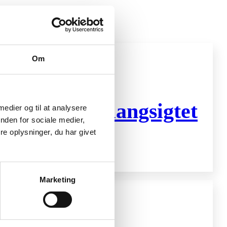
Om
stering og langsigtet
 medier og til at analysere
nden for sociale medier,
e oplysninger, du har givet
Marketing