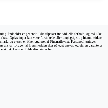
ng. Indholdet er generelt, ikke tilpasset individuelle forhold, og må ikke
ge afkast. Oplysninger kan være forsinkede eller unøjagtige, og hjemmesidens
nmark, og ejeren er ikke reguleret af Finanstilsynet. Personoplysninger
rens ansvar. Brugen af hjemmesiden sker på eget ansvar, og ejeren garanterer
dansk ret.
Læs den fulde disclaimer her
.