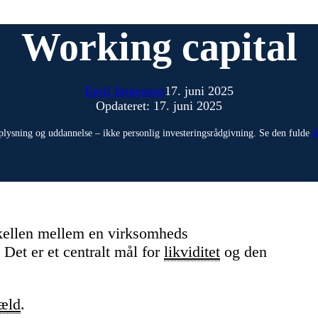
Working capital
Emil Jørgensen
17. juni 2025
Opdateret: 17. juni 2025
plysning og uddannelse – ikke personlig investeringsrådgivning. Se den fulde
d
kellen mellem en virksomheds
. Det er et centralt mål for
likviditet
og den
æld
.