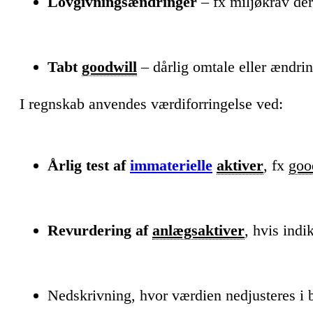
Lovgivningsændringer
– fx miljøkrav der
Tabt
goodwill
– dårlig omtale eller ændri
I regnskab anvendes værdiforringelse ved:
Årlig test af
immaterielle
aktiver
, fx
goo
Revurdering af
anlægsaktiver
, hvis indi
Nedskrivning, hvor værdien nedjusteres i