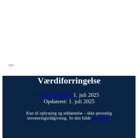
Værdiforringelse
Emil Jørgensen
1. juli 2025
Opdateret: 1. juli 2025
Kun til oplysning og uddannelse – ikke personlig
investeringsrådgivning. Se den fulde
disclaimer
.