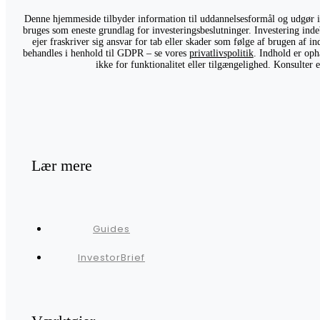
Denne hjemmeside tilbyder information til uddannelsesformål og udgør ikk
bruges som eneste grundlag for investeringsbeslutninger. Investering indeb
ejer fraskriver sig ansvar for tab eller skader som følge af brugen af 
behandles i henhold til GDPR – se vores
privatlivspolitik
. Indhold er oph
ikke for funktionalitet eller tilgængelighed. Konsulter
Lær mere
Guides
InvestorBrief