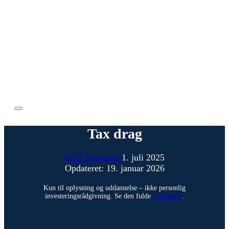
Tax drag
Emil Jørgensen
1. juli 2025
Opdateret: 19. januar 2026
Kun til oplysning og uddannelse – ikke personlig
investeringsrådgivning. Se den fulde
disclaimer
.