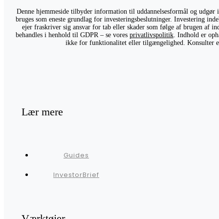
Denne hjemmeside tilbyder information til uddannelsesformål og udgør ikk
bruges som eneste grundlag for investeringsbeslutninger. Investering indeb
ejer fraskriver sig ansvar for tab eller skader som følge af brugen af 
behandles i henhold til GDPR – se vores
privatlivspolitik
. Indhold er oph
ikke for funktionalitet eller tilgængelighed. Konsulter
Lær mere
Guides
InvestorBrief
Værktøjer