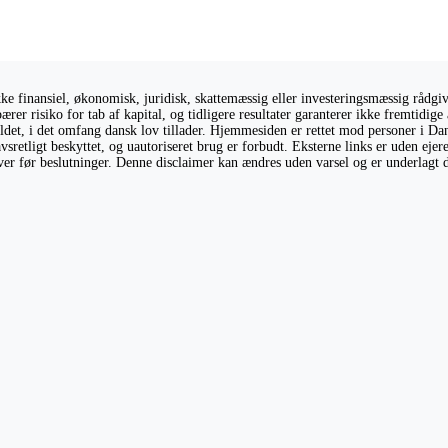
 finansiel, økonomisk, juridisk, skattemæssig eller investeringsmæssig rådgivni
ærer risiko for tab af kapital, og tidligere resultater garanterer ikke fremtidi
holdet, i det omfang dansk lov tillader. Hjemmesiden er rettet mod personer i Da
vsretligt beskyttet, og uautoriseret brug er forbudt. Eksterne links er uden eje
giver før beslutninger. Denne disclaimer kan ændres uden varsel og er underlagt 