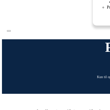
P
Kun til o