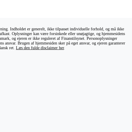
ng. Indholdet er generelt, ikke tilpasset individuelle forhold, og må ikke
ge afkast. Oplysninger kan være forsinkede eller unøjagtige, og hjemmesidens
nmark, og ejeren er ikke reguleret af Finanstilsynet. Personoplysninger
rens ansvar. Brugen af hjemmesiden sker på eget ansvar, og ejeren garanterer
dansk ret.
Læs den fulde disclaimer her
.