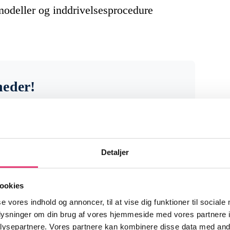
modeller og inddrivelsesprocedure
heder!
venheder fra finansmarkederne og
r noget for dig som investor.
Detaljer
ookies
se vores indhold og annoncer, til at vise dig funktioner til sociale
oplysninger om din brug af vores hjemmeside med vores partnere i
ysepartnere. Vores partnere kan kombinere disse data med andr