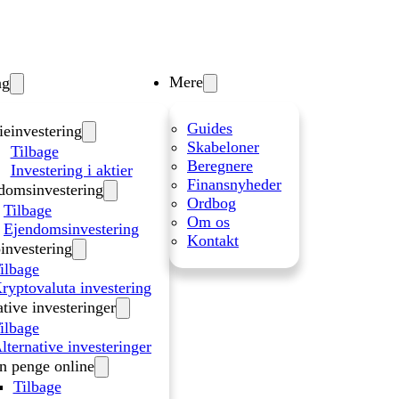
Mere
ng
Guides
ieinvestering
Skabeloner
Tilbage
Beregnere
Investering i aktier
Finansnyheder
domsinvestering
Ordbog
Tilbage
Om os
Ejendomsinvestering
Kontakt
investering
ilbage
ryptovaluta investering
ative investeringer
ilbage
lternative investeringer
n penge online
Tilbage