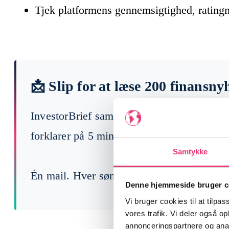
Tjek platformens gennemsigtighed, rating
📩 Slip for at læse 200 finansny
InvestorBrief samler ugens vigtigste begi
forklarer på 5 min, hvad der faktisk betyde
Samtykke
Én mail. Hver søndag. Gratis.
Denne hjemmeside bruger c
Vi bruger cookies til at tilpas
vores trafik. Vi deler også 
annonceringspartnere og anal