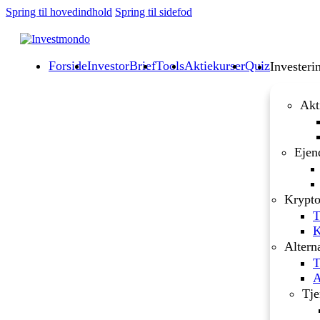
Spring til hovedindhold
Spring til sidefod
Forside
InvestorBrief
Tools
Aktiekurser
Quiz
Investeri
Akt
Ejen
Krypto
T
K
Altern
T
A
Tje