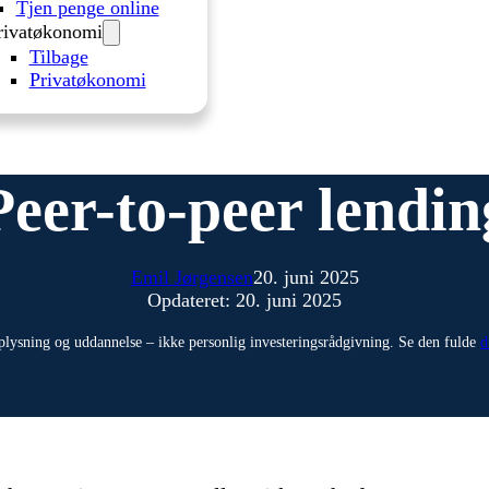
Tjen penge online
rivatøkonomi
Tilbage
Privatøkonomi
Peer-to-peer lendin
Emil Jørgensen
20. juni 2025
Opdateret: 20. juni 2025
plysning og uddannelse – ikke personlig investeringsrådgivning. Se den fulde
d