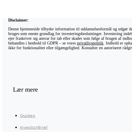
Disclaimer:
Denne hjemmeside tilbyder information til uddannelsesformål og udgør ikke
bruges som eneste grundlag for investeringsbeslutninger. Investering indeb
ejer fraskriver sig ansvar for tab eller skader som følge af brugen af ind
behandles i henhold til GDPR – se vores
privatlivspolitik
. Indhold er opha
ikke for funktionalitet eller tilgængelighed. Konsulter en autoriseret råd
Lær mere
Guides
InvestorBrief