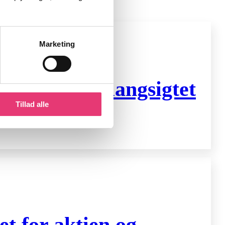
Marketing
stering og langsigtet
Tillad alle
t for aktien og