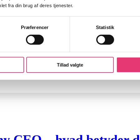
et fra din brug af deres tjenester.
Præferencer
Statistik
orklaret – Skat, geninve
Tillad valgte
 ny CEO – hvad betyder de