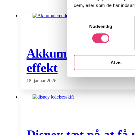
dem, eller som de har indsaml
Samtykkevalg
Nødvendig
Akkumulerende ETF f
Afvis
effekt
18. januar 2026
Disney tæt på at få