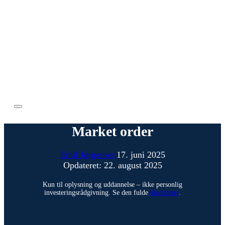
Market order
Emil Jørgensen
17. juni 2025
Opdateret: 22. august 2025
Kun til oplysning og uddannelse – ikke personlig
investeringsrådgivning. Se den fulde
disclaimer
.