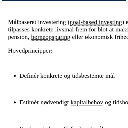
Målbaseret investering (
goal-based investing
) 
tilpasses konkrete livsmål frem for blot at ma
pension,
børneopsparing
eller økonomisk frihe
Hovedprincipper:
Definér konkrete og tidsbestemte mål
Estimér nødvendigt
kapitalbehov
og tidsho