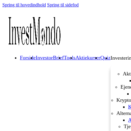
Spring til hovedindhold
Spring til sidefod
Forside
InvestorBrief
Tools
Aktiekurser
Quiz
Investeri
Akt
Ejen
Krypto
K
Altern
A
Tje