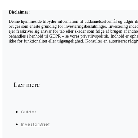
Disclaimer:
Denne hjemmeside tilbyder information til uddannelsesformål og udgør ikke
bruges som eneste grundlag for investeringsbeslutninger. Investering indeb
ejer fraskriver sig ansvar for tab eller skader som følge af brugen af ind
behandles i henhold til GDPR – se vores
privatlivspolitik
. Indhold er opha
ikke for funktionalitet eller tilgængelighed. Konsulter en autoriseret råd
Lær mere
Guides
InvestorBrief