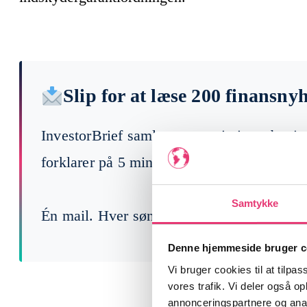
Slip for at læse 200 finansny
InvestorBrief samler ugens vigtigste begi
forklarer på 5 min, hvad der faktisk betyde
Samtykke
Én mail. Hver søndag. Gratis.
Denne hjemmeside bruger c
Vi bruger cookies til at tilpas
vores trafik. Vi deler også 
annonceringspartnere og anal