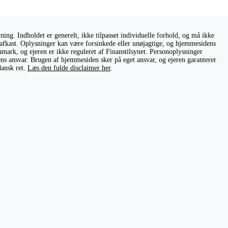
ng. Indholdet er generelt, ikke tilpasset individuelle forhold, og må ikke
ge afkast. Oplysninger kan være forsinkede eller unøjagtige, og hjemmesidens
nmark, og ejeren er ikke reguleret af Finanstilsynet. Personoplysninger
rens ansvar. Brugen af hjemmesiden sker på eget ansvar, og ejeren garanterer
dansk ret.
Læs den fulde disclaimer her
.