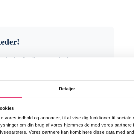
heder!
venheder fra finansmarkederne og
r noget for dig som investor.
Detaljer
ookies
se vores indhold og annoncer, til at vise dig funktioner til sociale
oplysninger om din brug af vores hjemmeside med vores partnere i
ysepartnere. Vores partnere kan kombinere disse data med andr