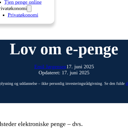
Tjen penge online
rivatøkonomi
Privatøkonomi
Lov om e-penge
Emil Jørgensen
17. juni 2025
Opdateret: 17. juni 2025
plysning og uddannelse – ikke personlig investeringsrådgivning. Se den fulde
d
steder elektroniske penge – dvs.