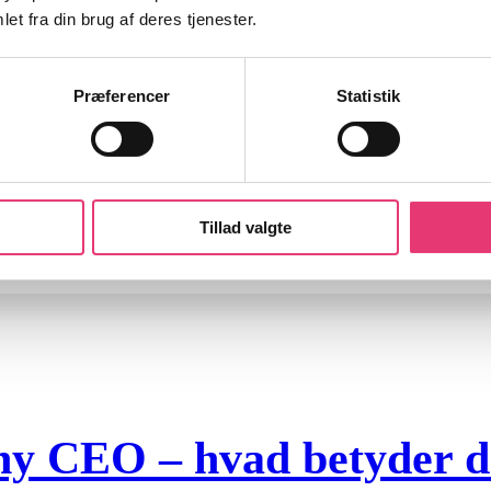
et fra din brug af deres tjenester.
Præferencer
Statistik
orklaret – Skat, geninve
Tillad valgte
 ny CEO – hvad betyder de