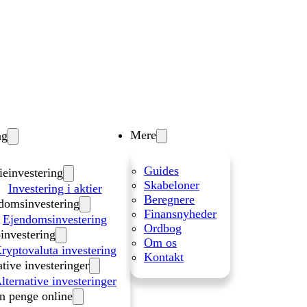
Mere
ng
Guides
ieinvestering
Skabeloner
Investering i aktier
Beregnere
domsinvestering
Finansnyheder
Ejendomsinvestering
Ordbog
investering
Om os
ryptovaluta investering
Kontakt
ative investeringer
lternative investeringer
n penge online