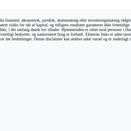
 finansiel, økonomisk, juridisk, skattemæssig eller investeringsmæssig rådgivni
ærer risiko for tab af kapital, og tidligere resultater garanterer ikke fremtidi
holdet, i det omfang dansk lov tillader. Hjemmesiden er rettet mod personer i Da
vsretligt beskyttet, og uautoriseret brug er forbudt. Eksterne links er uden eje
giver før beslutninger. Denne disclaimer kan ændres uden varsel og er underlagt 