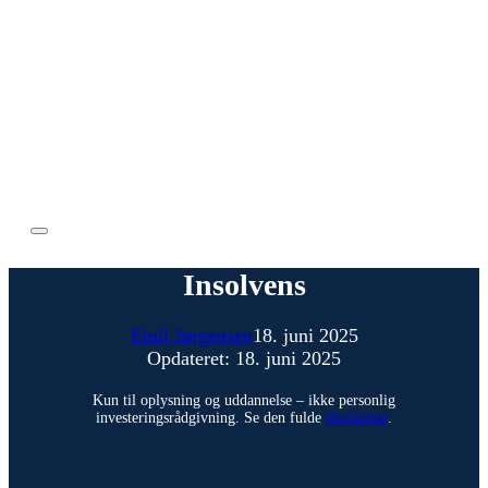
Insolvens
Emil Jørgensen
18. juni 2025
Opdateret: 18. juni 2025
Kun til oplysning og uddannelse – ikke personlig
investeringsrådgivning. Se den fulde
disclaimer
.