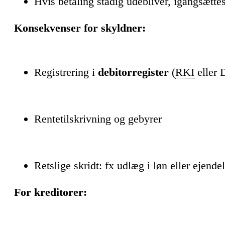
Hvis betaling stadig udebliver, igangsætte
Konsekvenser for skyldner:
Registrering i
debitorregister
(
RKI
eller D
Rentetilskrivning og gebyrer
Retslige skridt: fx udlæg i løn eller ejende
For kreditorer: