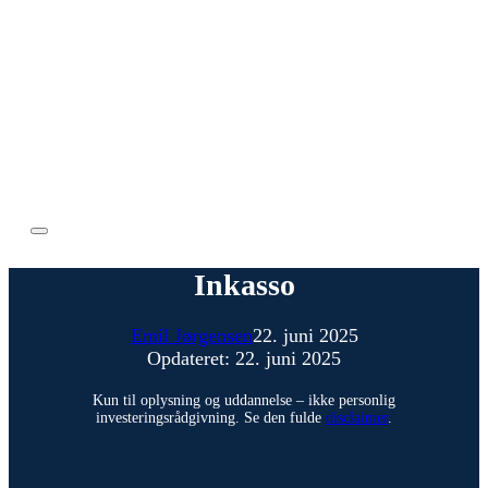
Inkasso
Emil Jørgensen
22. juni 2025
Opdateret: 22. juni 2025
Kun til oplysning og uddannelse – ikke personlig
investeringsrådgivning. Se den fulde
disclaimer
.