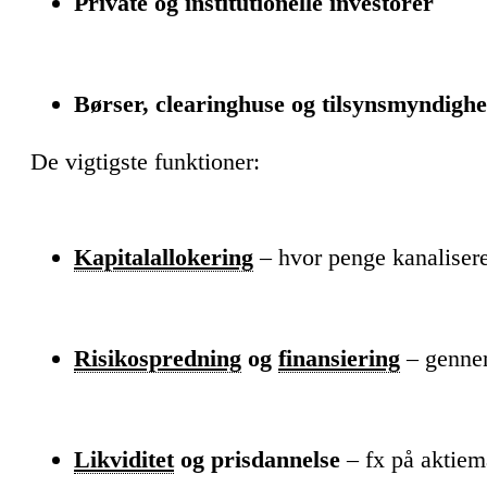
Private og institutionelle investorer
Børser, clearinghuse og tilsynsmyndigh
De vigtigste funktioner:
Kapitalallokering
– hvor penge kanalisere
Risikospredning
og
finansiering
– gennem
Likviditet
og prisdannelse
– fx på aktiem