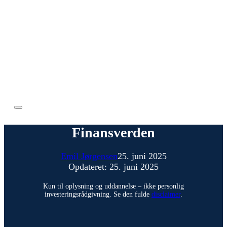
Finansverden
Emil Jørgensen
25. juni 2025
Opdateret: 25. juni 2025
Kun til oplysning og uddannelse – ikke personlig
investeringsrådgivning. Se den fulde
disclaimer
.