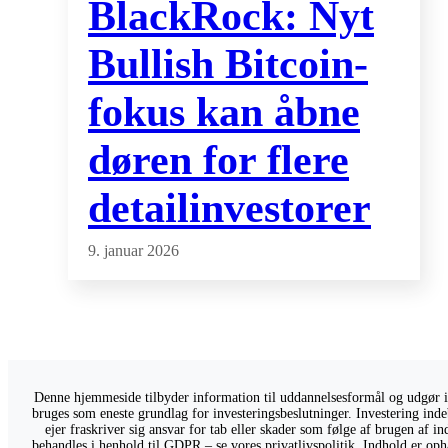
BlackRock: Nyt
Bullish Bitcoin-
fokus kan åbne
døren for flere
detailinvestorer
9. januar 2026
Denne hjemmeside tilbyder information til uddannelsesformål og udgør ikk
bruges som eneste grundlag for investeringsbeslutninger. Investering indeb
ejer fraskriver sig ansvar for tab eller skader som følge af brugen af 
behandles i henhold til GDPR – se vores
privatlivspolitik
. Indhold er oph