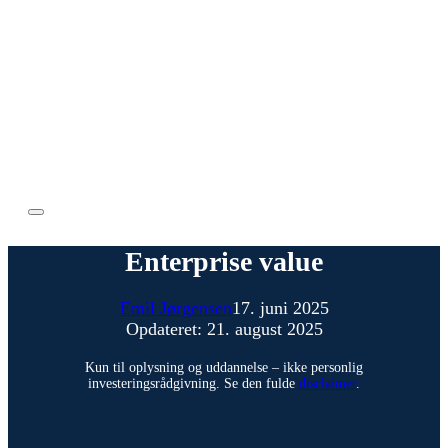
Enterprise value
Emil Jørgensen
17. juni 2025
Opdateret: 21. august 2025
Kun til oplysning og uddannelse – ikke personlig
investeringsrådgivning. Se den fulde
disclaimer
.