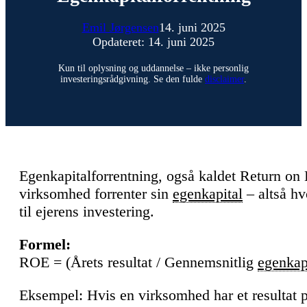
Emil Jørgensen
14. juni 2025
Opdateret: 14. juni 2025
Kun til oplysning og uddannelse – ikke personlig
investeringsrådgivning. Se den fulde
disclaimer
.
Egenkapitalforrentning, også kaldet Return on 
virksomhed forrenter sin
egenkapital
– altså hv
til ejerens investering.
Formel:
ROE = (Årets resultat / Gennemsnitlig
egenkap
Eksempel: Hvis en virksomhed har et resultat p