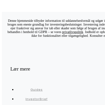
Denne hjemmeside tilbyder information til uddannelsesformål og udgør ikk
bruges som eneste grundlag for investeringsbeslutninger. Investering indeb
ejer fraskriver sig ansvar for tab eller skader som følge af brugen af 
behandles i henhold til GDPR – se vores
privatlivspolitik
. Indhold er oph
ikke for funktionalitet eller tilgængelighed. Konsulter
Lær mere
Guides
InvestorBrief