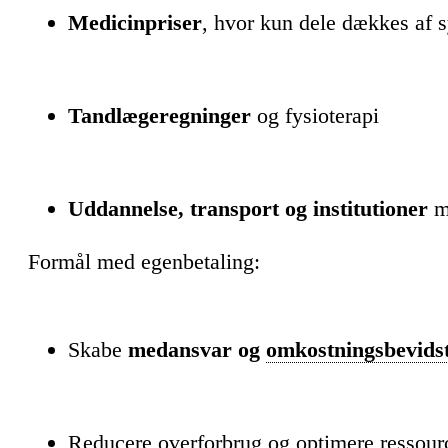
Medicinpriser
, hvor kun dele dækkes af 
Tandlægeregninger
og fysioterapi
Uddannelse, transport og institutioner
me
Formål med egenbetaling:
Skabe
medansvar og
omkostningsbevids
Reducere
overforbrug
og optimere ressour