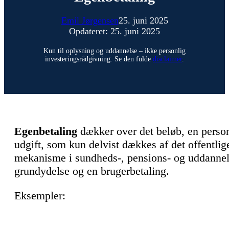
Emil Jørgensen
25. juni 2025
Opdateret: 25. juni 2025
Kun til oplysning og uddannelse – ikke personlig
investeringsrådgivning. Se den fulde
disclaimer
.
Egenbetaling
dækker over det beløb, en person
udgift, som kun delvist dækkes af det offentlig
mekanisme i sundheds-, pensions- og uddannels
grundydelse og en brugerbetaling.
Eksempler: