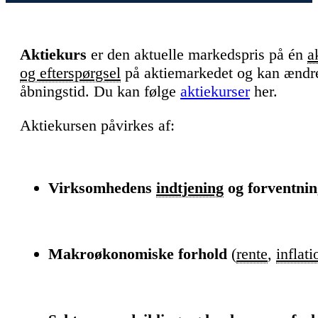
Aktiekurs
er den aktuelle markedspris på én
a
og efterspørgsel
på aktiemarkedet og kan ændre 
åbningstid. Du kan følge
aktiekurser
her.
Aktiekursen påvirkes af:
Virksomhedens
indtjening
og forventnin
Makroøkonomiske forhold
(
rente
,
inflati