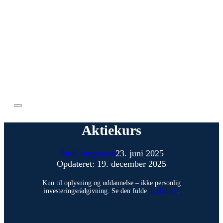
Aktiekurs
Emil Jørgensen
23. juni 2025
Opdateret: 19. december 2025
Kun til oplysning og uddannelse – ikke personlig
investeringsrådgivning. Se den fulde
disclaimer
.