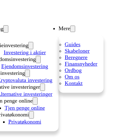
Mere
ng
Guides
ieinvestering
Skabeloner
Investering i aktier
Beregnere
domsinvestering
Finansnyheder
Ejendomsinvestering
Ordbog
investering
Om os
ryptovaluta investering
Kontakt
ative investeringer
lternative investeringer
n penge online
Tjen penge online
rivatøkonomi
Privatøkonomi