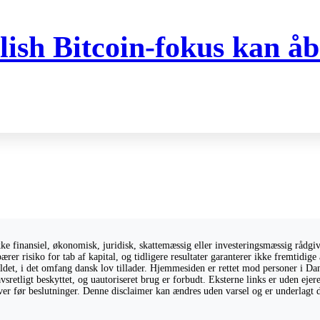
ish Bitcoin-fokus kan åb
 finansiel, økonomisk, juridisk, skattemæssig eller investeringsmæssig rådgivni
ærer risiko for tab af kapital, og tidligere resultater garanterer ikke fremtidi
holdet, i det omfang dansk lov tillader. Hjemmesiden er rettet mod personer i Da
vsretligt beskyttet, og uautoriseret brug er forbudt. Eksterne links er uden eje
giver før beslutninger. Denne disclaimer kan ændres uden varsel og er underlagt 