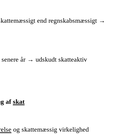
e skattemæssigt end regnskabsmæssigt →
 senere år → udskudt skatteaktiv
ng af
skat
relse
og skattemæssig virkelighed