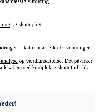
skabsmæssig vurdering
ening
og skattepligt
ringer i skattesatser eller forventninger
sanalyse
og værdiansættelse. Det påvirker
i selskaber med komplekse skatteforhold.
heder!