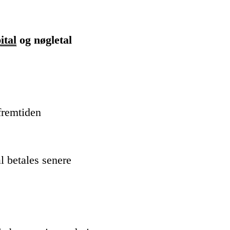
ital
og nøgletal
fremtiden
l betales senere