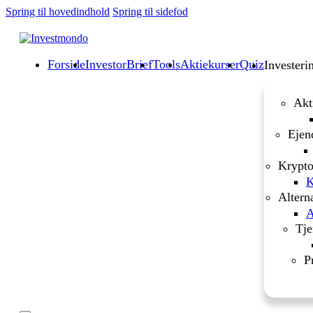
Spring til hovedindhold
Spring til sidefod
Forside
InvestorBrief
Tools
Aktiekurser
Quiz
Investeri
Akt
Ejen
Krypto
K
Altern
A
Tje
P