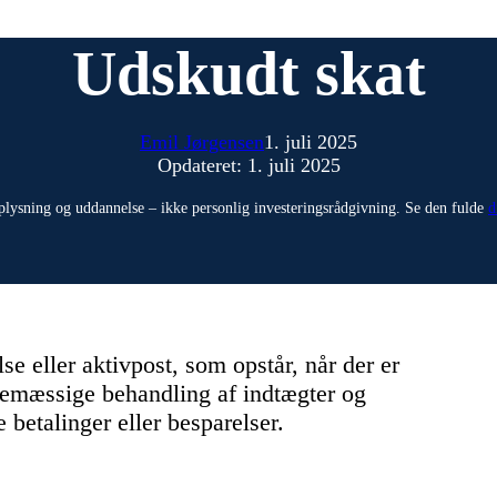
Udskudt skat
Emil Jørgensen
1. juli 2025
Opdateret: 1. juli 2025
plysning og uddannelse – ikke personlig investeringsrådgivning. Se den fulde
d
e eller aktivpost, som opstår, når der er
emæssige behandling af indtægter og
 betalinger eller besparelser.