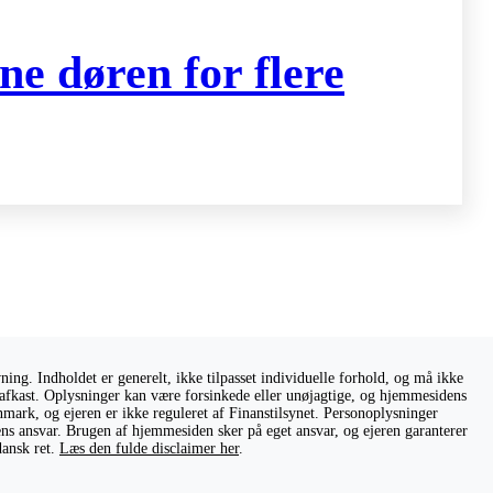
ne døren for flere
ng. Indholdet er generelt, ikke tilpasset individuelle forhold, og må ikke
ge afkast. Oplysninger kan være forsinkede eller unøjagtige, og hjemmesidens
nmark, og ejeren er ikke reguleret af Finanstilsynet. Personoplysninger
rens ansvar. Brugen af hjemmesiden sker på eget ansvar, og ejeren garanterer
dansk ret.
Læs den fulde disclaimer her
.