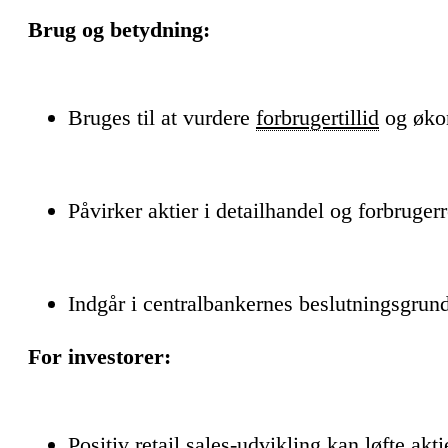
Brug og betydning:
Bruges til at vurdere
forbrugertillid
og øko
Påvirker aktier i detailhandel og forbruger
Indgår i centralbankernes beslutningsgrun
For investorer:
Positiv retail sales-udvikling kan løfte ak