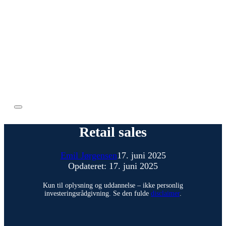
Retail sales
Emil Jørgensen
17. juni 2025
Opdateret: 17. juni 2025
Kun til oplysning og uddannelse – ikke personlig
investeringsrådgivning. Se den fulde
disclaimer
.