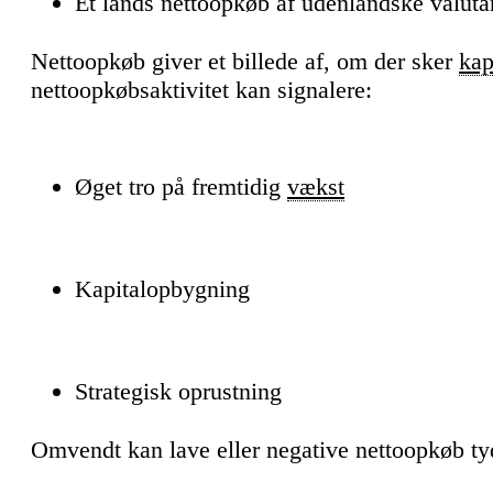
Et lands nettoopkøb af udenlandske valutare
Nettoopkøb giver et billede af, om der sker
kap
nettoopkøbsaktivitet kan signalere:
Øget tro på fremtidig
vækst
Kapitalopbygning
Strategisk oprustning
Omvendt kan lave eller negative nettoopkøb ty