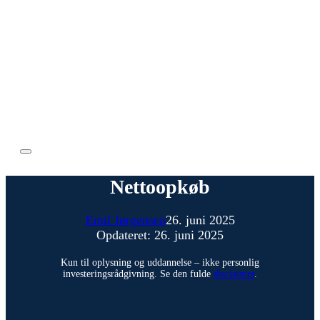
Nettoopkøb
Emil Jørgensen
26. juni 2025
Opdateret: 26. juni 2025
Kun til oplysning og uddannelse – ikke personlig
investeringsrådgivning. Se den fulde
disclaimer
.