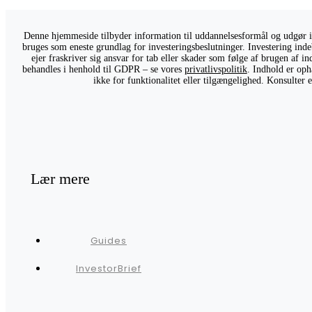
Denne hjemmeside tilbyder information til uddannelsesformål og udgør ikk
bruges som eneste grundlag for investeringsbeslutninger. Investering indeb
ejer fraskriver sig ansvar for tab eller skader som følge af brugen af 
behandles i henhold til GDPR – se vores
privatlivspolitik
. Indhold er oph
ikke for funktionalitet eller tilgængelighed. Konsulter
Lær mere
Guides
InvestorBrief