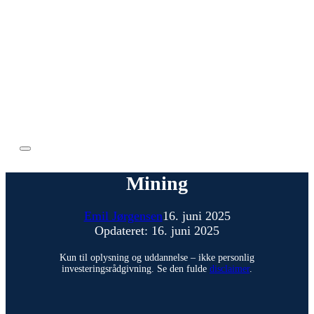
Mining
Emil Jørgensen
16. juni 2025
Opdateret: 16. juni 2025
Kun til oplysning og uddannelse – ikke personlig
investeringsrådgivning. Se den fulde
disclaimer
.